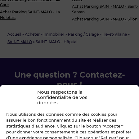
Gare
Achat Parking SAINT-MALO - Saint-
Achat Parking SAINT-MALO - La
Servan
Hulotais
Achat Parking SAINT-MALO - Sillon
Accueil
»
Acheter
»
Immobilier
»
Parking / Garage
»
Ille-et-Vilaine
»
SAINT-MALO
»
SAINT-MALO - Hôpital
Une question ? Contactez-
nous !
Nous respectons la
confidentialité de vos
Chez Blot nous sommes là pour vous
données
accompagner à chaque étape.
Nous utilisons des données comme des cookies pour
assurer le bon fonctionnement du site et réaliser des
Ecrivez-nous
statistiques d’audience. Cliquez sur le bouton "Accepter"
pour donner votre consentement à ces opérations et profiter
d’une expérience personnalisée. Cliquez sur "Refuser" pour
02 99 79 33 34