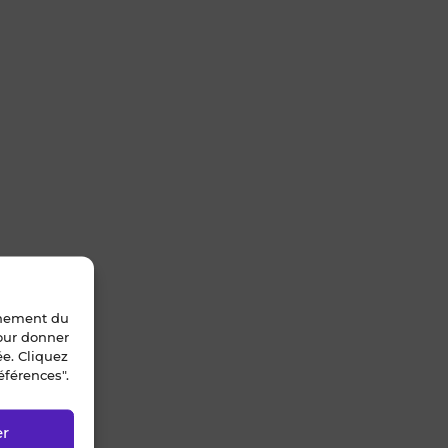
nnement du
pour donner
ée. Cliquez
éférences".
er