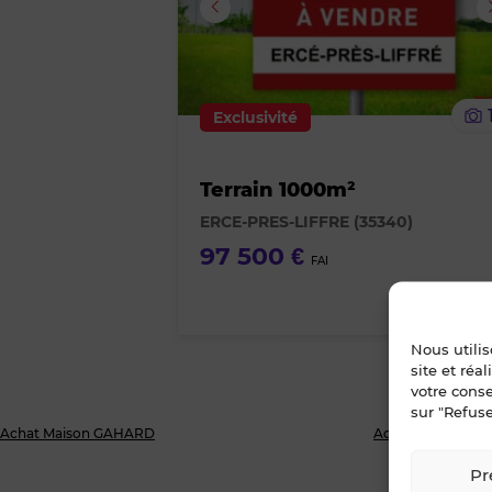
Exclusivité
Terrain 1000m²
ERCE-PRES-LIFFRE (35340)
97 500 €
FAI
Nous utili
site et réa
votre cons
sur "Refuse
Achat Maison GAHARD
Achat Appartem
Pr