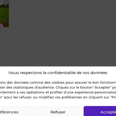
supprimer
le
1
bien
des
favoris
Nous respectons la confidentialité de vos données
sons des données comme des cookies pour assurer le bon fonctio
liser des statistiques d’audience. Cliquez sur le bouton "Accepter" 
entement à ces opérations et profiter d’une expérience personnalis
r" pour les refuser, ou modifiez vos préférences en cliquant sur "Pr
ent GAHARD
éférences
Refuser
Accept