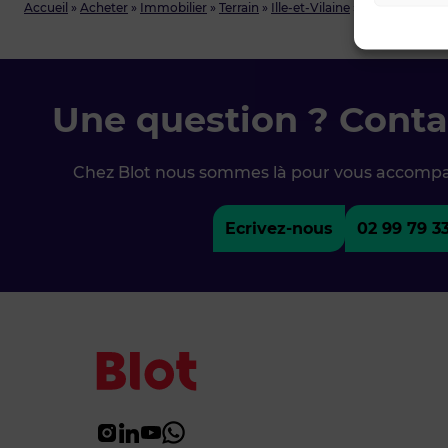
Accueil
»
Acheter
»
Immobilier
»
Terrain
»
Ille-et-Vilaine
»
GAHARD
Une question ? Conta
Chez Blot nous sommes là pour vous accomp
Ecrivez-nous
02 99 79 3