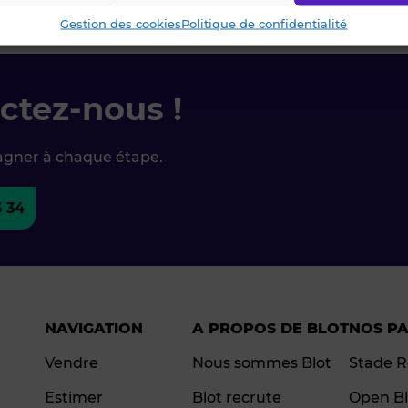
Gestion des cookies
Politique de confidentialité
ctez-nous !
agner à chaque étape.
3 34
NAVIGATION
A PROPOS DE BLOT
NOS P
Vendre
Nous sommes Blot
Stade R
Estimer
Blot recrute
Open Bl