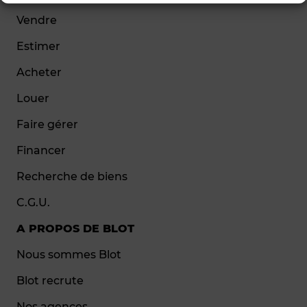
Vendre
Estimer
Acheter
Louer
Faire gérer
Financer
Recherche de biens
C.G.U.
A PROPOS DE BLOT
Nous sommes Blot
Blot recrute
Nos agences