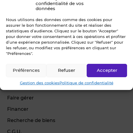
confidentialité de vos
données
Nous utilisons des données comme des cookies pour
assurer le bon fonctionnement du site et réaliser des
© Blot 2026
statistiques d’audience. Cliquez sur le bouton "Accepter"
pour donner votre consentement à ces opérations et profiter
NAVIGATION
d’une expérience personnalisée. Cliquez sur "Refuser" pour
les refuser, ou modifiez vos préférences en cliquant sur
Vendre
"Préférences".
Estimer
Préférences
Refuser
Accepter
Acheter
Gestion des cookies
Politique de confidentialité
Louer
Faire gérer
Financer
Recherche de biens
C.G.U.