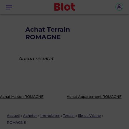
Menu
Achat Terrain
ROMAGNE
Aucun résultat
Achat Maison ROMAGNE
Achat Appartement ROMAGNE
Accueil
»
Acheter
»
Immobilier
»
Terrain
»
Ille-et-Vilaine
»
ROMAGNE