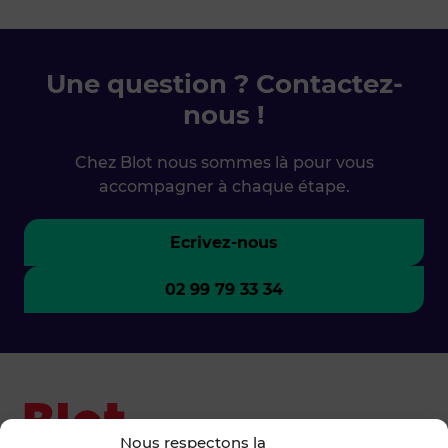
Une question ? Contactez-
nous !
Chez Blot nous sommes là pour vous
accompagner à chaque étape.
Ecrivez-nous
02 99 79 33 34
Nous respectons la