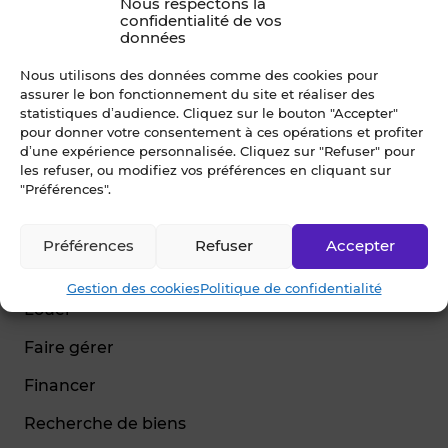
Nous respectons la
confidentialité de vos
données
Nous utilisons des données comme des cookies pour
assurer le bon fonctionnement du site et réaliser des
© Blot 2026
statistiques d’audience. Cliquez sur le bouton "Accepter"
pour donner votre consentement à ces opérations et profiter
d’une expérience personnalisée. Cliquez sur "Refuser" pour
NAVIGATION
les refuser, ou modifiez vos préférences en cliquant sur
"Préférences".
Vendre
Estimer
Préférences
Refuser
Accepter
Acheter
Gestion des cookies
Politique de confidentialité
Louer
Faire gérer
Financer
Recherche de biens