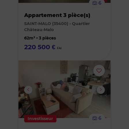
6
bien
Appartement 3 pièce(s)
des
SAINT-MALO (35400) - Quartier
Château-Malo
favoris
62m² • 3 pièces
220 500 €
FAI
Ajouter
ou
supprimer
le
6
Investisseur
bien