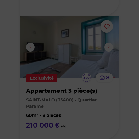
Ajouter
ou
supprimer
le
Visite
8
Exclusivité
bien
virtuelle
Appartement 3 pièce(s)
des
SAINT-MALO (35400) - Quartier
Paramé
favoris
60m² • 3 pièces
210 000 €
FAI