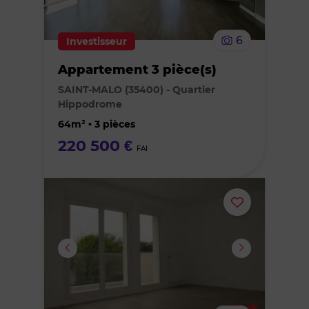
le
6
Investisseur
bien
Appartement 3 pièce(s)
des
SAINT-MALO (35400) - Quartier
Hippodrome
favoris
64m² • 3 pièces
220 500 €
FAI
Ajouter
ou
supprimer
le