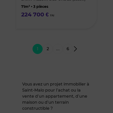
favoris
71m² • 3 pièces
224 700 €
FAI
1
2
…
6
Vous avez un projet immobilier à
Saint-Malo pour l’achat ou la
vente d’un appartement, d’une
maison ou d’un terrain
constructible ?