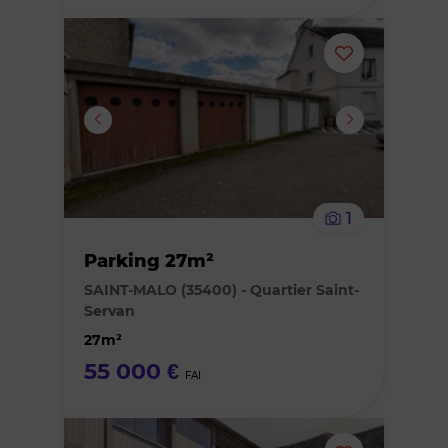
Ajouter
ou
supprimer
le
1
bien
Parking 27m²
des
SAINT-MALO (35400) - Quartier Saint-
Servan
favoris
27m²
55 000 €
FAI