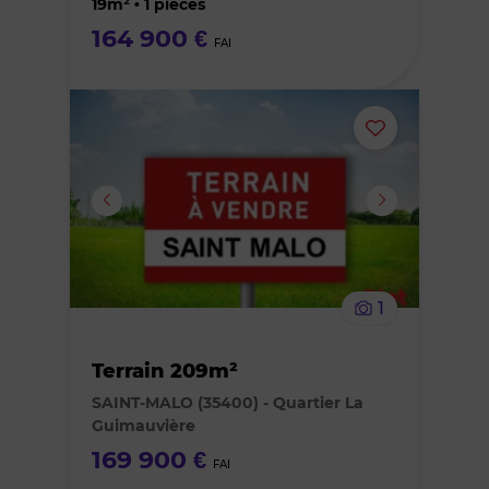
19m² • 1 pièces
164 900 €
FAI
Ajouter
ou
supprimer
le
1
bien
Terrain 209m²
des
SAINT-MALO (35400) - Quartier La
Guimauvière
favoris
169 900 €
FAI