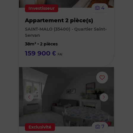
le
4
Investisseur
bien
Appartement 2 pièce(s)
des
SAINT-MALO (35400) - Quartier Saint-
Servan
favoris
38m² • 2 pièces
159 900 €
FAI
Ajouter
ou
supprimer
le
7
Exclusivité
bien