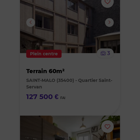
Ajouter
ou
supprimer
le
3
Plein centre
bien
Terrain 60m²
des
SAINT-MALO (35400) - Quartier Saint-
Servan
favoris
127 500 €
FAI
Ajouter