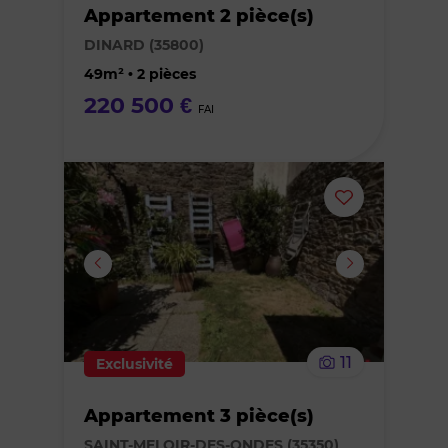
Appartement 2 pièce(s)
des
DINARD (35800)
favoris
49m² • 2 pièces
220 500 €
FAI
Ajouter
ou
supprimer
le
11
Exclusivité
bien
Appartement 3 pièce(s)
des
SAINT-MELOIR-DES-ONDES (35350)