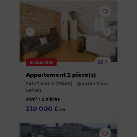
Ajouter
ou
supprimer
le
7
Exclusivité
bien
Appartement 2 pièce(s)
des
SAINT-MALO (35400) - Quartier Saint-
Servan
favoris
45m² • 2 pièces
210 000 €
FAI
Ajouter