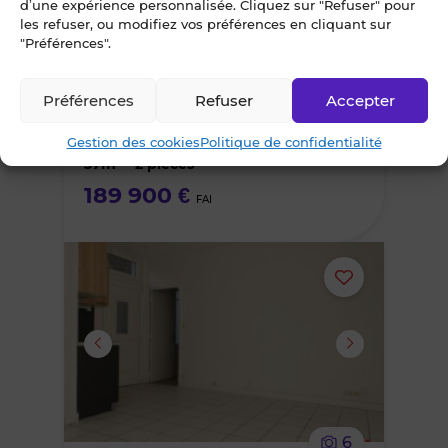
d’une expérience personnalisée. Cliquez sur "Refuser" pour
le
les refuser, ou modifiez vos préférences en cliquant sur
7
"Préférences".
bien
Appartement 2 pièce(s)
Préférences
Refuser
Accepter
des
SAINT-MALO (35400) - Quartier Saint-
Servan
Gestion des cookies
Politique de confidentialité
favoris
37m² • 2 pièces
189 900 €
FAI
Ajouter
ou
supprimer
le
6