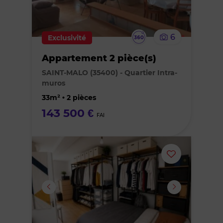
supprimer
le
Visite
6
Exclusivité
bien
virtuelle
Appartement 2 pièce(s)
des
SAINT-MALO (35400) - Quartier Intra-
muros
favoris
33m² • 2 pièces
143 500 €
FAI
Ajouter
ou
supprimer