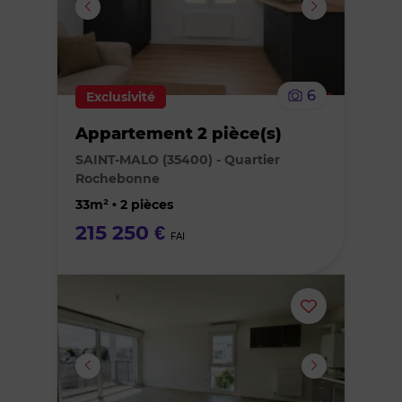
supprimer
le
6
Exclusivité
bien
Appartement 2 pièce(s)
des
SAINT-MALO (35400) - Quartier
Rochebonne
favoris
33m² • 2 pièces
215 250 €
FAI
Ajouter
ou
supprimer