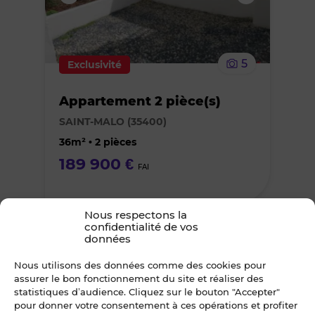
supprimer
le
5
Exclusivité
bien
Appartement 2 pièce(s)
des
SAINT-MALO (35400)
favoris
36m² • 2 pièces
189 900 €
FAI
Nous respectons la
confidentialité de vos
Ajouter
données
ou
Nous utilisons des données comme des cookies pour
assurer le bon fonctionnement du site et réaliser des
statistiques d’audience. Cliquez sur le bouton "Accepter"
supprimer
pour donner votre consentement à ces opérations et profiter