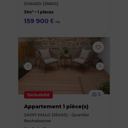
DINARD (35800)
favoris
31m² • 1 pièces
159 900 €
FAI
Ajouter
ou
supprimer
le
5
Exclusivité
bien
Appartement 1 pièce(s)
des
SAINT-MALO (35400) - Quartier
Rochebonne
favoris