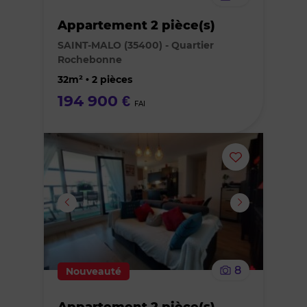
bien
Appartement 2 pièce(s)
des
SAINT-MALO (35400) - Quartier
Rochebonne
favoris
32m² • 2 pièces
194 900 €
FAI
Ajouter
ou
supprimer
le
8
Nouveauté
bien
Appartement 2 pièce(s)