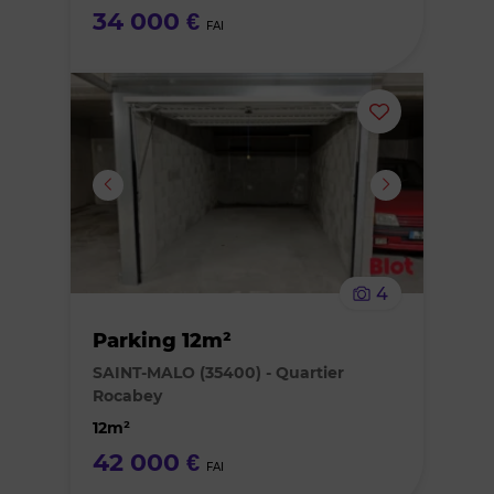
34 000 €
FAI
Ajouter
ou
supprimer
le
4
bien
Parking 12m²
des
SAINT-MALO (35400) - Quartier
Rocabey
favoris
12m²
42 000 €
FAI