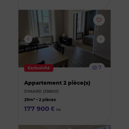
Ajouter
ou
supprimer
le
7
Exclusivité
bien
Appartement 2 pièce(s)
des
DINARD (35800)
favoris
29m² • 2 pièces
177 900 €
FAI