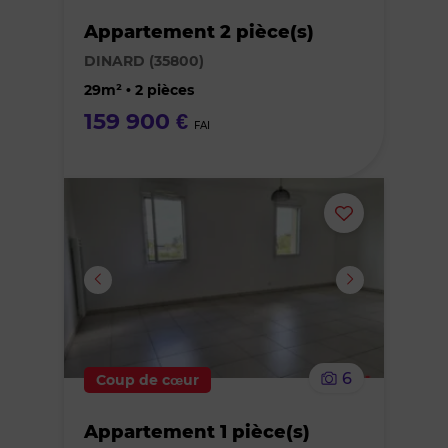
Appartement 2 pièce(s)
des
DINARD (35800)
favoris
29m² • 2 pièces
159 900 €
FAI
Ajouter
ou
supprimer
le
6
Coup de cœur
bien
Appartement 1 pièce(s)
des