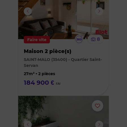
ou
supprimer
le
Visite
8
Faire vite
bien
virtuelle
Maison 2 pièce(s)
des
SAINT-MALO (35400) - Quartier Saint-
Servan
favoris
27m² • 2 pièces
184 900 €
FAI
Ajouter
ou