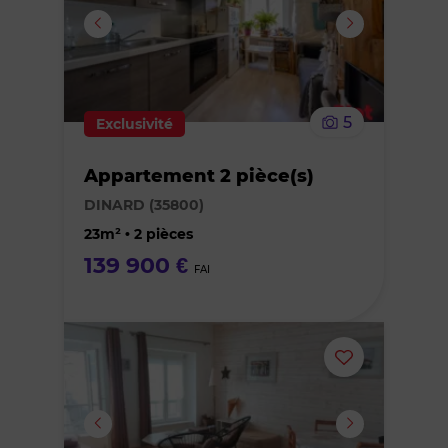
ou
supprimer
le
5
Exclusivité
bien
Appartement 2 pièce(s)
des
DINARD (35800)
favoris
23m² • 2 pièces
139 900 €
FAI
Ajouter
ou