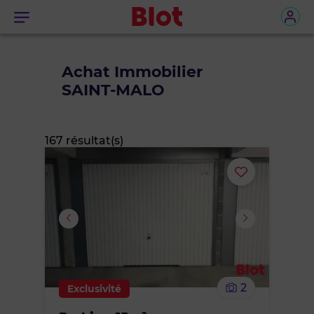
Menu
Achat Immobilier
SAINT-MALO
167 résultat(s)
Ajouter
ou
supprimer
le
2
Exclusivité
bien