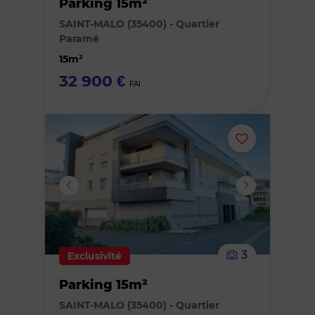
Parking 15m²
des
SAINT-MALO (35400) - Quartier
Paramé
favoris
15m²
32 900 €
FAI
Ajouter
ou
supprimer
le
3
Exclusivité
bien
Parking 15m²
des
SAINT-MALO (35400) - Quartier