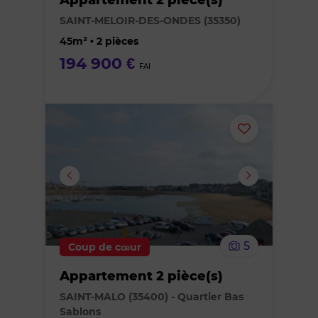
des
SAINT-MELOIR-DES-ONDES (35350)
favoris
45m² • 2 pièces
194 900 €
FAI
Ajouter
ou
supprimer
le
5
Coup de cœur
bien
Appartement 2 pièce(s)
des
SAINT-MALO (35400) - Quartier Bas
Sablons