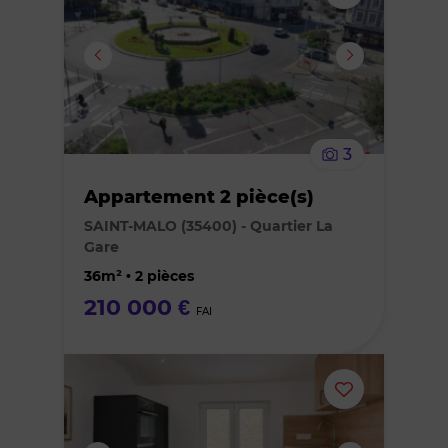
ou
supprimer
le
3
bien
Appartement 2 pièce(s)
des
SAINT-MALO (35400) - Quartier La
Gare
favoris
36m² • 2 pièces
210 000 €
FAI
Ajouter
ou