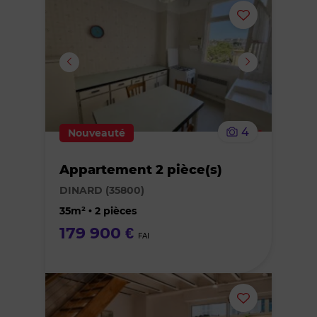
Ajouter
ou
supprimer
le
4
Nouveauté
bien
Appartement 2 pièce(s)
des
DINARD (35800)
favoris
35m² • 2 pièces
179 900 €
FAI
Ajouter