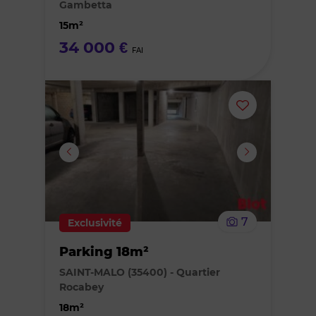
Gambetta
favoris
15m²
34 000 €
FAI
Ajouter
ou
supprimer
le
7
Exclusivité
bien
Parking 18m²
des
SAINT-MALO (35400) - Quartier
Rocabey
favoris
18m²