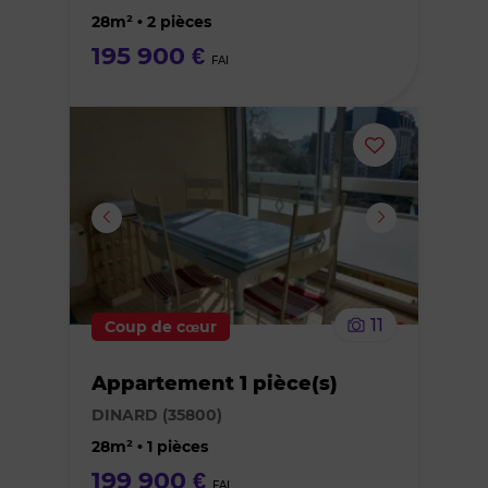
favoris
28m² • 2 pièces
195 900 €
FAI
Ajouter
ou
supprimer
le
11
Coup de cœur
bien
Appartement 1 pièce(s)
des
DINARD (35800)
favoris
28m² • 1 pièces
199 900 €
FAI