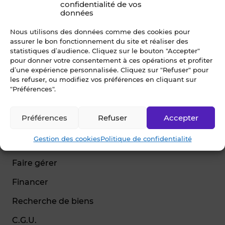
confidentialité de vos
données
Nous utilisons des données comme des cookies pour
assurer le bon fonctionnement du site et réaliser des
© Blot 2026
statistiques d’audience. Cliquez sur le bouton "Accepter"
pour donner votre consentement à ces opérations et profiter
NAVIGATION
d’une expérience personnalisée. Cliquez sur "Refuser" pour
les refuser, ou modifiez vos préférences en cliquant sur
Vendre
"Préférences".
Estimer
Préférences
Refuser
Accepter
Acheter
Gestion des cookies
Politique de confidentialité
Louer
Faire gérer
Financer
Recherche de biens
C.G.U.