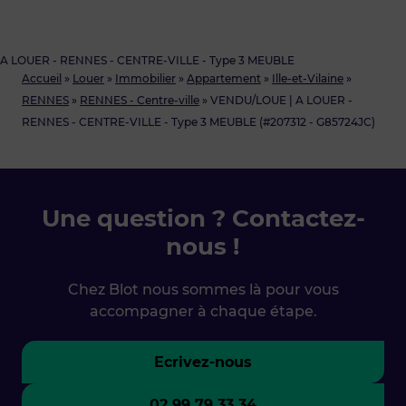
A LOUER - RENNES - CENTRE-VILLE - Type 3 MEUBLE
Accueil
»
Louer
»
Immobilier
»
Appartement
»
Ille-et-Vilaine
»
RENNES
»
RENNES - Centre-ville
»
VENDU/LOUE | A LOUER -
RENNES - CENTRE-VILLE - Type 3 MEUBLE (#207312 - G85724JC)
Une question ? Contactez-
nous !
Chez Blot nous sommes là pour vous
accompagner à chaque étape.
Ecrivez-nous
02 99 79 33 34