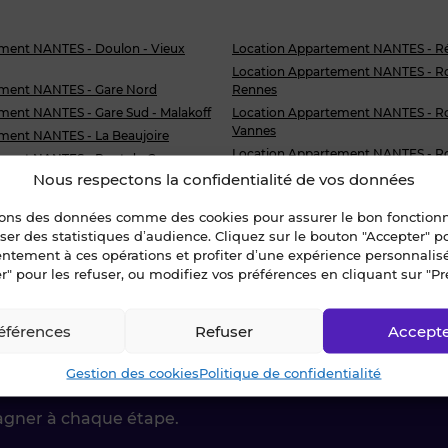
ment NANTES - Doulon - Vieux
Location Appartement NANTES - R
Location Appartement NANTES - R
ement NANTES - Gare Nord
Rennes
ment NANTES - Gare Sud - Malakoff
Location Appartement NANTES - R
Vannes
ment NANTES - La Beaujoire
Location Appartement NANTES - Ro
ment NANTES - Pont du Cens -
de Paris
Nous respectons la confidentialité de vos données
Location Appartement NANTES - Sa
ment NANTES - Procé - Monselet
Chalâtres
sons des données comme des cookies pour assurer le bon fonctio
ement NANTES - Quartier CHU
liser des statistiques d’audience. Cliquez sur le bouton "Accepter" 
ES
»
NANTES - Hippodrome
entement à ces opérations et profiter d’une expérience personnalis
r" pour les refuser, ou modifiez vos préférences en cliquant sur "Pr
éférences
Refuser
Accept
ctez-nous !
Gestion des cookies
Politique de confidentialité
agner à chaque étape.