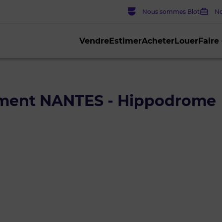
Nous sommes Blot
No
Vendre
Estimer
Acheter
Louer
Faire
ement NANTES - Hippodrome