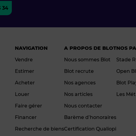
3 34
NAVIGATION
A PROPOS DE BLOT
NOS P
Vendre
Nous sommes Blot
Stade R
Estimer
Blot recrute
Open Bl
Acheter
Nos agences
Blot Pl
Louer
Nos articles
Les Mét
Faire gérer
Nous contacter
Financer
Barème d’honoraires
Recherche de biens
Certification Qualiopi