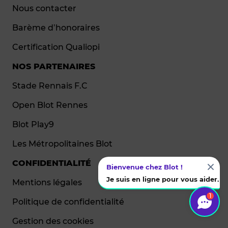
Nous contacter
Barème d’honoraires
Certification Qualiopi
NOS PARTENAIRES
Stade Rennais F.C
Open Blot Rennes
Blot Play9
Les Métropolitaines Blot
CONFIDENTIALITÉ
Bienvenue chez Blot !
Je suis en ligne pour vous aider.
Mentions légales
1
Politique de confidentialité
Gestion des cookies