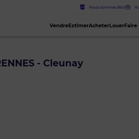
Nous sommes Blot
No
Vendre
Estimer
Acheter
Louer
Faire
RENNES - Cleunay