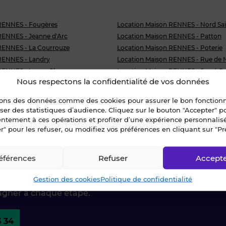
RENNES - Fougères
Location Maison RENNES - Nord Sai
RENNES - Jeanne d'Arc
Location Maison RENNES - Patton
RENNES - La Courrouze
Location Maison RENNES - Poterie
RENNES - Landry
Location Maison RENNES - Rue de 
 RENNES - Longs Champs
Location Maison RENNES - Sacré C
Nous respectons la confidentialité de vos données
ENNES - Lorient - Saint-Brieuc
Location Maison RENNES - Saint-Hel
 RENNES - Maurepas
Location Maison RENNES - Saint-J
sons des données comme des cookies pour assurer le bon fonctio
liser des statistiques d’audience. Cliquez sur le bouton "Accepter" 
ES - Cleunay
entement à ces opérations et profiter d’une expérience personnalis
r" pour les refuser, ou modifiez vos préférences en cliquant sur "Pr
éférences
Refuser
Accept
ctez-nous !
Gestion des cookies
Politique de confidentialité
agner à chaque étape.
3 34