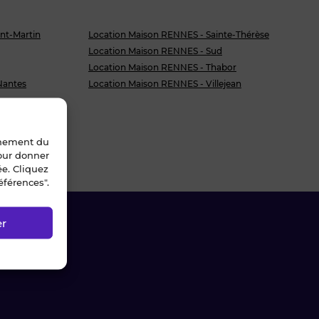
nt-Martin
Location Maison RENNES - Sainte-Thérèse
Location Maison RENNES - Sud
Location Maison RENNES - Thabor
Nantes
Location Maison RENNES - Villejean
oeurs
ier
acques
nnement du
pour donner
ée. Cliquez
éférences".
er