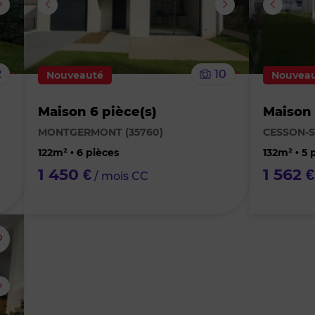
supprimer
supprimer
le
le
2
10
Nouveauté
Nouvea
bien
bien
Maison 6 pièce(s)
Maison 
des
des
MONTGERMONT (35760)
CESSON-S
favoris
favoris
122m² • 6 pièces
132m² • 5 
1 450 €
1 562 €
/ mois CC
Ajouter
ou
supprimer