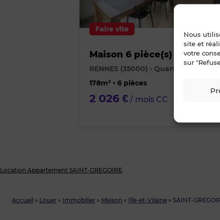
1
Faire vite
Nous utili
site et réa
Maison 6 pièce(s)
votre cons
sur "Refuse
RENNES (35000) - Quartier Thabor
178m² • 6 pièces
Pr
2 026 €
/ mois CC
Location Appartement SAINT-GREGOIRE
Accueil
»
Louer
»
Immobilier
»
Maison
»
Ille-et-Vilaine
»
SAINT-GREGOI