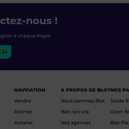
ctez-nous !
agner à chaque étape.
3 34
NAVIGATION
A PROPOS DE BLOT
NOS P
Vendre
Nous sommes Blot
Stade R
Estimer
Blot recrute
Open Bl
Acheter
Nos agences
Blot Pl