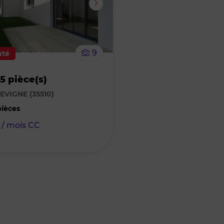
supprimer
le
9
uté
bien
5 pièce(s)
des
EVIGNE (35510)
favoris
pièces
/ mois CC