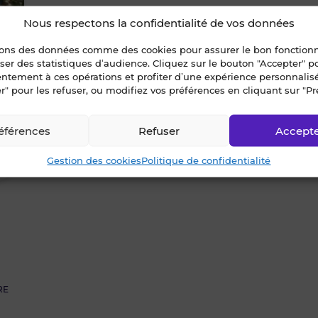
le
Nous respectons la confidentialité de vos données
1
sons des données comme des cookies pour assurer le bon fonctio
bien
liser des statistiques d’audience. Cliquez sur le bouton "Accepter" 
entement à ces opérations et profiter d’une expérience personnalis
des
r" pour les refuser, ou modifiez vos préférences en cliquant sur "Pr
favoris
éférences
Refuser
Accept
Gestion des cookies
Politique de confidentialité
RE