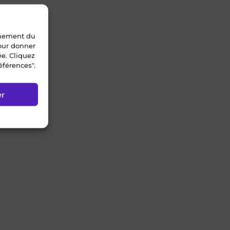
nnement du
pour donner
ée. Cliquez
éférences".
er