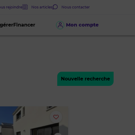
us rejoindre
Nos articles
Nous contacter
 gérer
Financer
Mon compte
Nouvelle recherche
Ajouter
ou