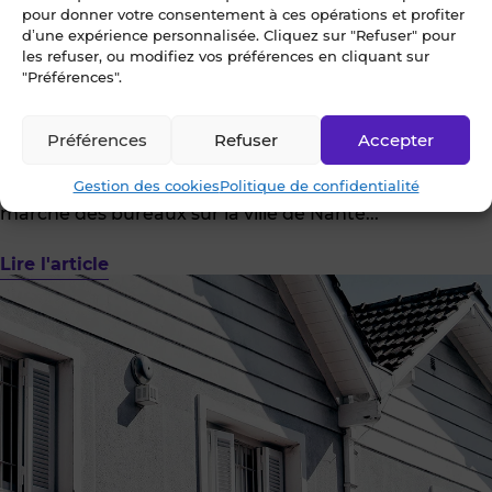
pour donner votre consentement à ces opérations et profiter
d’une expérience personnalisée. Cliquez sur "Refuser" pour
les refuser, ou modifiez vos préférences en cliquant sur
Achat
Immobilier entreprise
Location
"Préférences".
Les chiffres clés du marché des bureaux
nantais en immobilier d’entreprise : une année
Préférences
Refuser
Accepter
record !
L’année 2022 est une année exceptionnelle pour le
Gestion des cookies
Politique de confidentialité
marché des bureaux sur la ville de Nante...
Lire l'article