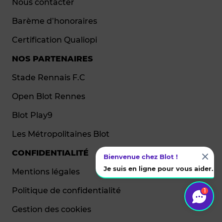
Nous contacter
Barème d’honoraires
Certification Qualiopi
NOS PARTENAIRES
Stade Rennais F.C
Open Blot Rennes
Blot Play9
Les Métropolitaines Blot
CONFIDENTIALITÉ
Bienvenue chez Blot !
Je suis en ligne pour vous aider.
Mentions légales
Politique de confidentialité
1
Gestion des cookies