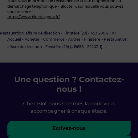
Nous vous informons de l’existence de la liste d’opposition au
démarchage téléphonique « Bloctel », sur laquelle vous pouvez
vous inscrire.“
https://www.bloctel.gouv.fr/
Restauration, affaire de direction - Finistère (29) - 493 200 € FAI
Accueil
»
Acheter
»
Commerce
»
Autres
»
Finistère
»
Restauration,
affaire de direction - Finistère (29) (#19658 - 22203-1)
Une question ? Contactez-
nous !
Chez Blot nous sommes là pour vous
accompagner à chaque étape.
Ecrivez-nous