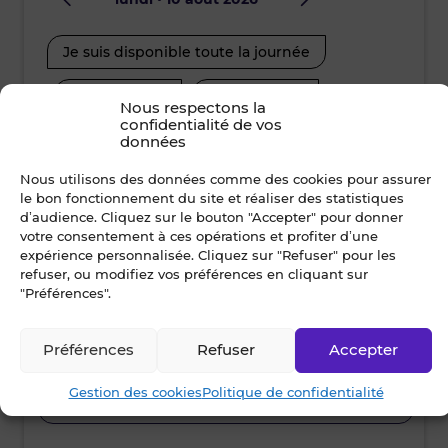
Je suis disponible toute la journée
Je suis disp
12h00 - 14h00
14h00 - 15h30
08h30 - 10
Nous respectons la
confidentialité de vos
15h30 - 17h00
17h00 - 19h00
12h00 - 14
données
Nous utilisons des données comme des cookies pour assurer
15h30 - 17
le bon fonctionnement du site et réaliser des statistiques
Nom *
d’audience. Cliquez sur le bouton "Accepter" pour donner
votre consentement à ces opérations et profiter d’une
expérience personnalisée. Cliquez sur "Refuser" pour les
refuser, ou modifiez vos préférences en cliquant sur
"Préférences".
Prénom *
Préférences
Refuser
Accepter
Gestion des cookies
Politique de confidentialité
Ville *