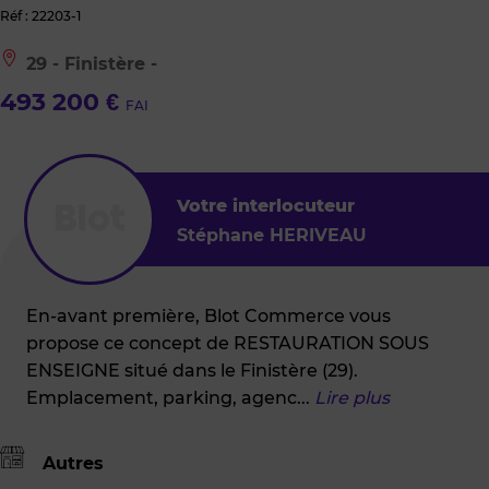
Réf : 22203-1
Le
29 - Finistère -
bien
est
493 200 €
FAI
situé
à
:
29
-
Finistère
Votre interlocuteur
-
Stéphane HERIVEAU
En-avant première, Blot Commerce vous
propose ce concept de RESTAURATION SOUS
ENSEIGNE situé dans le Finistère (29).
Emplacement, parking, agenc
...
Lire plus
Autres