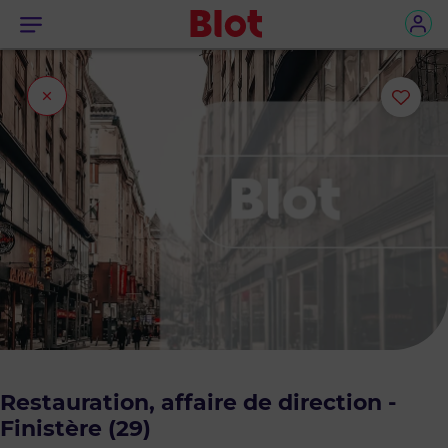
Menu
Fermer
Ajou
l'onglet
ou
sup
le
bie
des
favo
Restauration, affaire de direction -
Finistère (29)