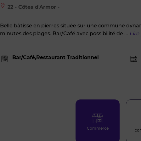
Le
22 - Côtes d'Armor -
bien
est
situé
Belle bâtisse en pierres située sur une commune dyna
à
:
minutes des plages. Bar/Café avec possibilité de
...
Lire
22
-
Côtes
d'Armor
Bar/Café,Restaurant Traditionnel
-
Commerce
co