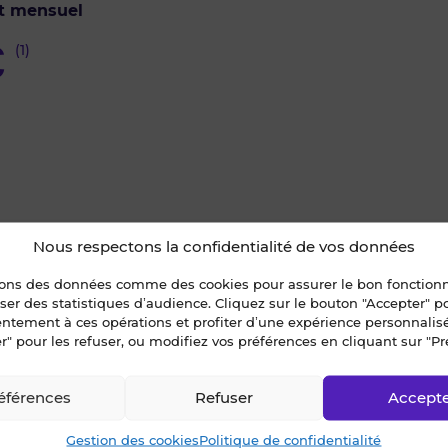
t mensuel
€
(1)
Nous respectons la confidentialité de vos données
u des créneaux
sons des données comme des cookies pour assurer le bon fonctio
econtacté
liser des statistiques d’audience. Cliquez sur le bouton "Accepter" 
entement à ces opérations et profiter d’une expérience personnalis
r" pour les refuser, ou modifiez vos préférences en cliquant sur "Pr
isiter ?
ur ce bien ?
éférences
Refuser
Accept
Gestion des cookies
Politique de confidentialité