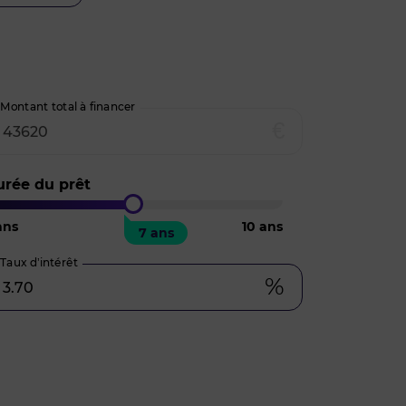
Montant total à financer
€
urée du prêt
ns
10
ans
7 ans
Taux d’intérêt
%