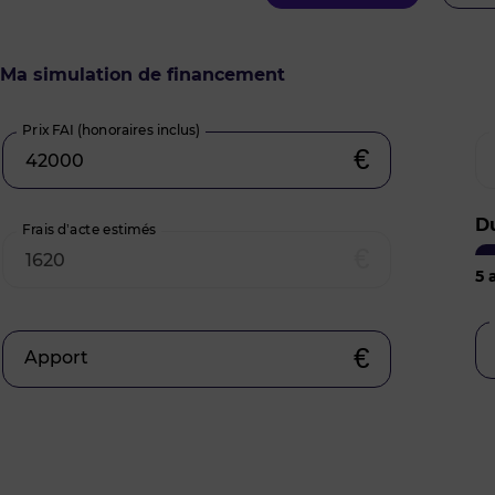
Ma simulation de financement
Prix FAI (honoraires inclus)
€
D
Frais d’acte estimés
€
5
a
€
Apport