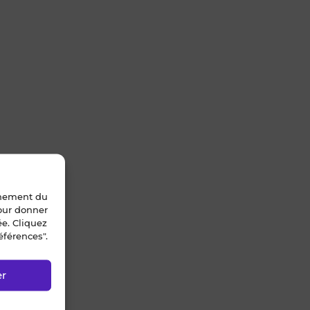
nnement du
pour donner
ée. Cliquez
éférences".
er