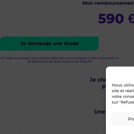
Mon remboursemen
590
Je demande une étude
(1) Cette simulation non contractuelle est communiquée à titre informatif, en
se basant sur les taux moyens du marché.
Je choisis un o
Nous utili
pour être r
site et réa
votre cons
sur "Refuse
Envie de v
Une question s
Pr