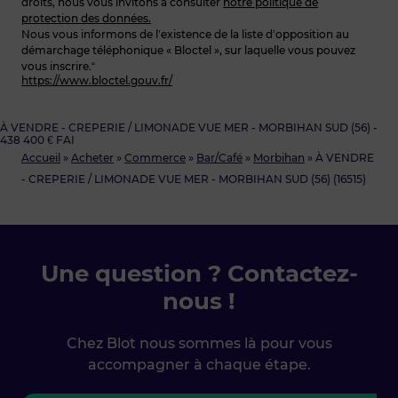
droits, nous vous invitons à consulter
notre politique de
protection des données.
Nous vous informons de l’existence de la liste d’opposition au
démarchage téléphonique « Bloctel », sur laquelle vous pouvez
vous inscrire.“
https://www.bloctel.gouv.fr/
À VENDRE - CREPERIE / LIMONADE VUE MER - MORBIHAN SUD (56) -
438 400 € FAI
Accueil
»
Acheter
»
Commerce
»
Bar/Café
»
Morbihan
»
À VENDRE
- CREPERIE / LIMONADE VUE MER - MORBIHAN SUD (56) (16515)
Une question ? Contactez-
nous !
Chez Blot nous sommes là pour vous
accompagner à chaque étape.