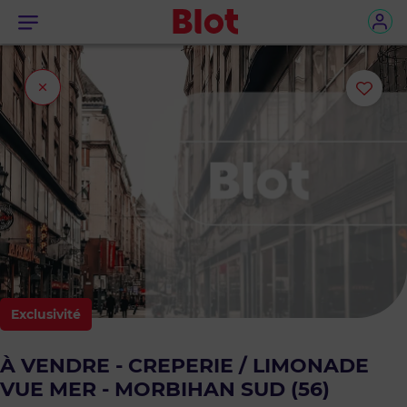
Menu
Fermer
Ajou
l'onglet
ou
sup
le
bie
des
Exclusivité
favo
À VENDRE - CREPERIE / LIMONADE
VUE MER - MORBIHAN SUD (56)