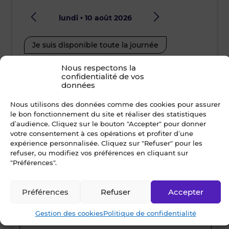
lundi • 10 août 2026
mard
Je suis disponible toute la journée
Je suis disp
12h00 - 14h00
Nous respectons la
14h00 - 15h30
08h30 - 10
confidentialité de vos
données
15h30 - 17h00
17h00 - 19h00
12h00 - 14
Nous utilisons des données comme des cookies pour assurer
15h30 - 17
le bon fonctionnement du site et réaliser des statistiques
d’audience. Cliquez sur le bouton "Accepter" pour donner
Nom *
votre consentement à ces opérations et profiter d’une
expérience personnalisée. Cliquez sur "Refuser" pour les
refuser, ou modifiez vos préférences en cliquant sur
"Préférences".
Prénom *
Préférences
Refuser
Accepter
Gestion des cookies
Politique de confidentialité
Ville *