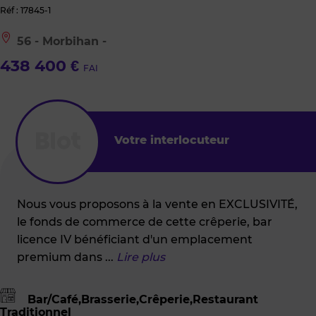
Réf : 17845-1
Le
56 - Morbihan -
bien
est
438 400 €
FAI
situé
à
:
56
-
Morbihan
Votre interlocuteur
-
Nous vous proposons à la vente en EXCLUSIVITÉ,
le fonds de commerce de cette crêperie, bar
licence IV bénéficiant d'un emplacement
premium dans
...
Lire plus
Bar/Café,Brasserie,Crêperie,Restaurant
Traditionnel