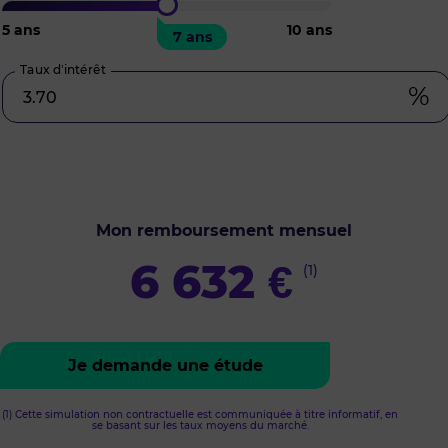
5
ans
10
ans
7 ans
Taux d’intérêt
%
Mon remboursement mensuel
6 632
€
(1)
Je demande une étude
(1) Cette simulation non contractuelle est communiquée à titre informatif, en
se basant sur les taux moyens du marché.