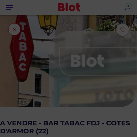
Menu
Fermer
Ajou
l'onglet
ou
sup
le
bie
des
favo
A VENDRE - BAR TABAC FDJ - COTES
D'ARMOR (22)