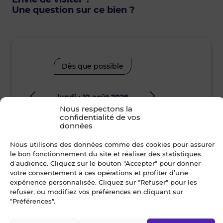
Une question sur ce bien ?
Dès que possible
lundi • 10 août 2026
mard
Nous respectons la
confidentialité de vos
Je suis disponible toute la journée
Je suis disp
données
Nous utilisons des données comme des cookies pour assurer
12h00 - 14h00
14h00 - 15h30
08h30 - 10
le bon fonctionnement du site et réaliser des statistiques
d’audience. Cliquez sur le bouton "Accepter" pour donner
15h30 - 17h00
17h00 - 19h00
12h00 - 14
votre consentement à ces opérations et profiter d’une
expérience personnalisée. Cliquez sur "Refuser" pour les
15h30 - 17
refuser, ou modifiez vos préférences en cliquant sur
"Préférences".
Nom *