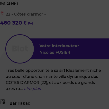
Réf : 23969-1
Le
22 - Côtes d’armor -
bien
est
460 320 €
FAI
situé
à
:
22
-
Côtes
Votre interlocuteur
d’armor
Nicolas FUSIER
-
Très belle opportunité à saisir! Idéalement niché
au cœur d'une charmante ville dynamique des
COTES D'ARMOR (22), et aux bords de grands
axes ro
...
Lire plus
Bar Tabac