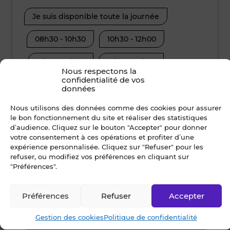
Je suis disponible toute la journée
Je suis disp
08h30 - 10h30
10h30 - 12h00
08h30 - 10
12h00 - 14h00
14h00 - 15h30
12h00 - 14
Nous respectons la
confidentialité de vos
15h30 - 17h00
17h00 - 19h00
15h30 - 17
données
Nous utilisons des données comme des cookies pour assurer
le bon fonctionnement du site et réaliser des statistiques
Nom *
d’audience. Cliquez sur le bouton "Accepter" pour donner
votre consentement à ces opérations et profiter d’une
expérience personnalisée. Cliquez sur "Refuser" pour les
refuser, ou modifiez vos préférences en cliquant sur
"Préférences".
Prénom *
Préférences
Refuser
Accepter
Ville *
Gestion des cookies
Politique de confidentialité