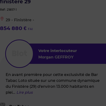
finistere 29
Réf : 21857-1
Le
29 - Finistère -
bien
est
854 880 €
FAI
situé
à
:
29
-
Finistère
Votre interlocuteur
-
Morgan GEFFROY
En avant première pour cette exclusivité de Bar
Tabac Loto située sur une commune dynamique
du Finistère (29) d'environ 13.000 habitants en
plei
...
Lire plus