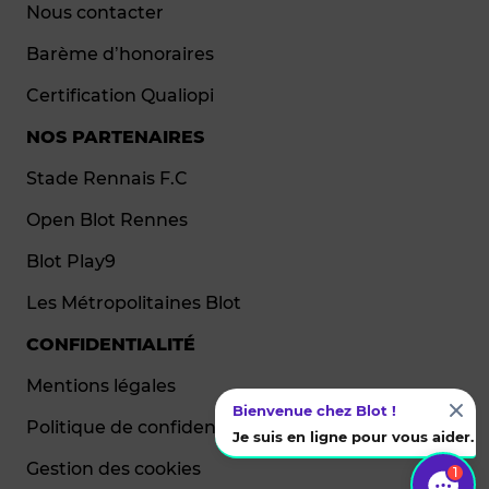
Nous contacter
Barème d’honoraires
Certification Qualiopi
NOS PARTENAIRES
Stade Rennais F.C
Open Blot Rennes
Blot Play9
Les Métropolitaines Blot
CONFIDENTIALITÉ
Mentions légales
Bienvenue chez Blot !
Politique de confidentialité
Je suis en ligne pour vous aider.
Gestion des cookies
1