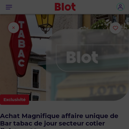
Menu
Fermer
Ajou
l'onglet
ou
sup
le
bie
des
Exclusivité
favo
Achat Magnifique affaire unique de
Bar tabac de jour secteur cotier