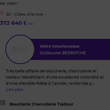
Réf : 23967-1
Le
22 - Côtes d’armor -
bien
est
372 640 €
FAI
situé
à
:
22
-
Côtes
Votre interlocuteur
d’armor
Guillaume BERROCHE
-
Très belle affaire de boucherie, charcuterie et
traiteur bénéficiant d’une excellente notoriété et
d’une clientèle fidèle à l’année, renforcée p
...
Lire plus
Boucherie Charcuterie Traiteur