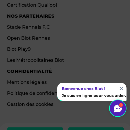
Certification Qualiopi
NOS PARTENAIRES
Stade Rennais F.C
Open Blot Rennes
Blot Play9
Les Métropolitaines Blot
CONFIDENTIALITÉ
Mentions légales
Bienvenue chez Blot !
Politique de confidentialité
Je suis en ligne pour vous aider.
Gestion des cookies
1