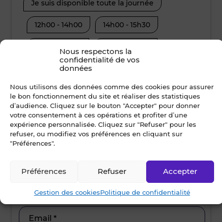
Je suis disponible toute la journée
Je suis disp
12h00 - 14h00
14h00 - 15h30
08h30 - 10
15h30 - 17h00
17h00 - 19h00
12h00 - 14
Nous respectons la
confidentialité de vos
données
15h30 - 17
Nom *
Nous utilisons des données comme des cookies pour assurer
le bon fonctionnement du site et réaliser des statistiques
d’audience. Cliquez sur le bouton "Accepter" pour donner
votre consentement à ces opérations et profiter d’une
expérience personnalisée. Cliquez sur "Refuser" pour les
Prénom *
refuser, ou modifiez vos préférences en cliquant sur
"Préférences".
Préférences
Refuser
Accepter
Ville *
Gestion des cookies
Politique de confidentialité
Email *