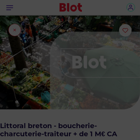
Menu
Fermer
Ajou
l'onglet
ou
sup
le
bie
des
favo
Littoral breton - boucherie-
charcuterie-traiteur + de 1 M€ CA