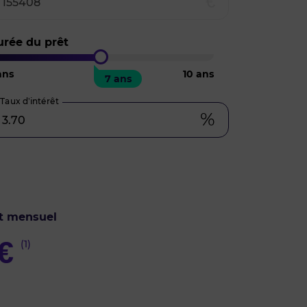
€
urée du prêt
ns
10
ans
7 ans
Taux d’intérêt
%
t mensuel
€
(1)