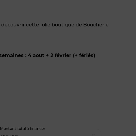
nez découvrir cette jolie boutique de Boucherie
semaines : 4 aout + 2 février (+ fériés)
Montant total à financer