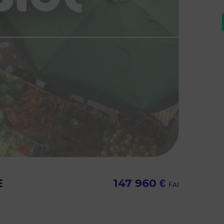
E
147 960 €
FAI