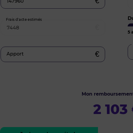
€
D
Frais d’acte estimés
€
5
a
€
Apport
Mon remboursemen
2 103