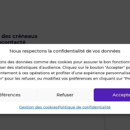
u des créneaux
econtacté
Nous respectons la confidentialité de vos données
isiter ?
sons des données comme des cookies pour assurer le bon fonctio
ur ce bien ?
liser des statistiques d’audience. Cliquez sur le bouton "Accepter" 
entement à ces opérations et profiter d’une expérience personnalis
r" pour les refuser, ou modifiez vos préférences en cliquant sur "Pr
éférences
Refuser
Accept
Gestion des cookies
Politique de confidentialité
mardi • 11 août 2026
mercr