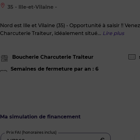
Le
35 - Ille-et-Vilaine -
bien
est
situé
Nord est Ille et Vilaine (35) - Opportunité à saisir !! Ve
à
:
Charcuterie Traiteur, idéalement situé
...
Lire plus
35
-
Ille-
et-
Boucherie Charcuterie Traiteur
Vilaine
-
Semaines de fermeture par an : 6
Ma simulation de financement
Prix FAI (honoraires inclus)