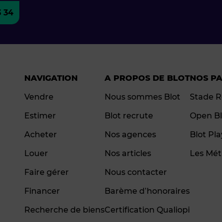
3 34
NAVIGATION
A PROPOS DE BLOT
NOS P
Vendre
Nous sommes Blot
Stade R
Estimer
Blot recrute
Open Bl
Acheter
Nos agences
Blot Pl
Louer
Nos articles
Les Mét
Faire gérer
Nous contacter
Financer
Barème d’honoraires
Recherche de biens
Certification Qualiopi