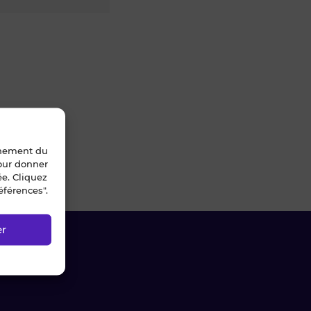
nnement du
pour donner
ée. Cliquez
éférences".
er