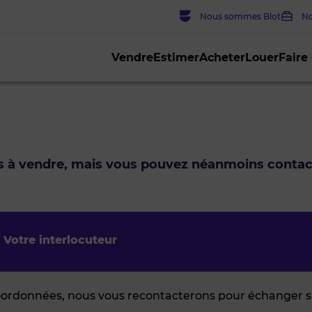
Nous sommes Blot
No
Vendre
Estimer
Acheter
Louer
Faire
us à vendre, mais vous pouvez néanmoins conta
Votre interlocuteur
oordonnées, nous vous recontacterons pour échanger su