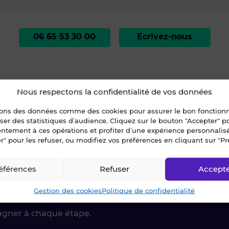
06 65 53 30 00
Ecrivez-nous
Nous respectons la confidentialité de vos données
sons des données comme des cookies pour assurer le bon fonctio
liser des statistiques d’audience. Cliquez sur le bouton "Accepter" 
 VENDRE // SALON DE COIFFURE // RENNES (#30323 - 13216-1)
entement à ces opérations et profiter d’une expérience personnalis
r" pour les refuser, ou modifiez vos préférences en cliquant sur "Pr
éférences
Refuser
Accept
ctez-nous !
Gestion des cookies
Politique de confidentialité
agner à chaque étape.