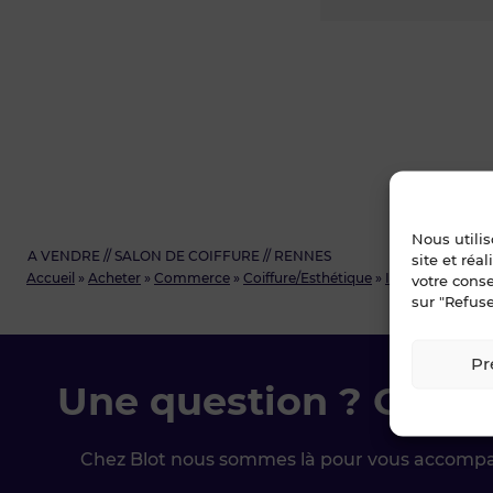
Nous utili
A VENDRE // SALON DE COIFFURE // RENNES
site et réa
Accueil
»
Acheter
»
Commerce
»
Coiffure/Esthétique
»
Ille-et-Vilaine
»
A
votre cons
sur "Refuse
Pr
Une question ? Conta
Chez Blot nous sommes là pour vous accomp