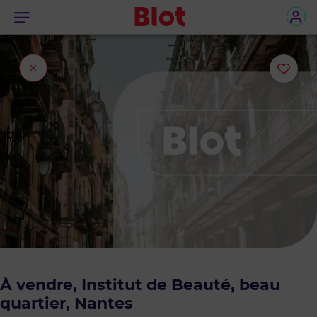
Menu
Fermer
Ajou
l'onglet
ou
sup
le
bie
des
favo
À vendre, Institut de Beauté, beau
quartier, Nantes