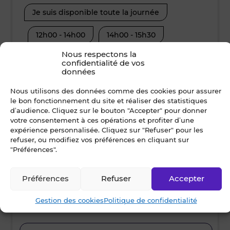
Je suis disponible toute la journée
Je suis disp
12h00 - 14h00
14h00 - 15h30
08h30 - 10
Nous respectons la
15h30 - 17h00
17h00 - 19h00
12h00 - 14
confidentialité de vos
données
15h30 - 17
Nous utilisons des données comme des cookies pour assurer
Nom *
le bon fonctionnement du site et réaliser des statistiques
d’audience. Cliquez sur le bouton "Accepter" pour donner
votre consentement à ces opérations et profiter d’une
expérience personnalisée. Cliquez sur "Refuser" pour les
refuser, ou modifiez vos préférences en cliquant sur
Prénom *
"Préférences".
Préférences
Refuser
Accepter
Ville *
Gestion des cookies
Politique de confidentialité