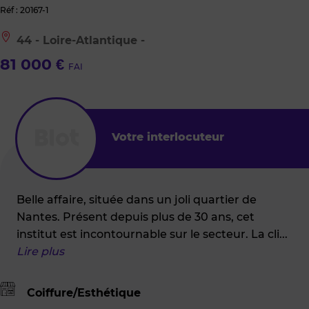
Réf : 20167-1
Le
44 - Loire-Atlantique -
bien
est
81 000 €
FAI
situé
à
:
44
-
Loire-
Votre interlocuteur
Atlantique
-
Belle affaire, située dans un joli quartier de
Nantes. Présent depuis plus de 30 ans, cet
institut est incontournable sur le secteur. La cli
...
Lire plus
Coiffure/Esthétique