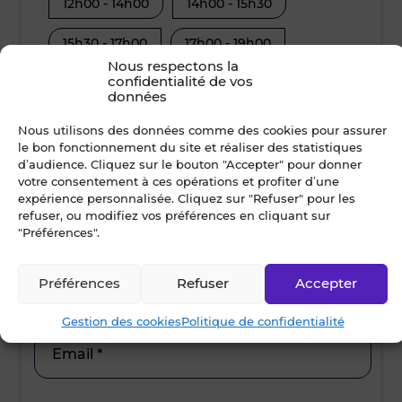
12h00 - 14h00
14h00 - 15h30
08h30 - 10
15h30 - 17h00
17h00 - 19h00
12h00 - 14
Nous respectons la
confidentialité de vos
15h30 - 17
données
Nom *
Nous utilisons des données comme des cookies pour assurer
le bon fonctionnement du site et réaliser des statistiques
d’audience. Cliquez sur le bouton "Accepter" pour donner
votre consentement à ces opérations et profiter d’une
Prénom *
expérience personnalisée. Cliquez sur "Refuser" pour les
refuser, ou modifiez vos préférences en cliquant sur
"Préférences".
Ville *
Préférences
Refuser
Accepter
Gestion des cookies
Politique de confidentialité
Email *