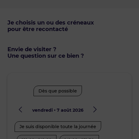
Je choisis un ou des créneaux
pour être recontacté
Envie de visiter ?
Une question sur ce bien ?
Dès que possible
vendredi • 7 août 2026
lund
Je suis disponible toute la journée
Je suis disp