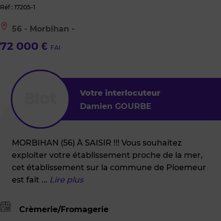
Réf : 17205-1
Le
56 - Morbihan -
bien
est
72 000 €
FAI
situé
à
:
56
-
Morbihan
Votre interlocuteur
-
Damien GOURBE
MORBIHAN (56) À SAISIR !!! Vous souhaitez
exploiter votre établissement proche de la mer,
cet établissement sur la commune de Ploemeur
est fait
...
Lire plus
Crèmerie/Fromagerie