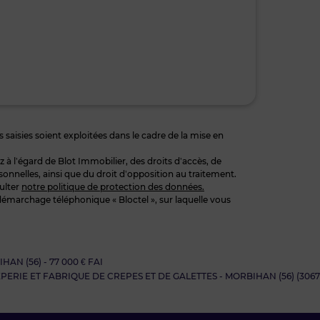
 saisies soient exploitées dans le cadre de la mise en
 l’égard de Blot Immobilier, des droits d’accès, de
sonnelles, ainsi que du droit d’opposition au traitement.
ulter
notre politique de protection des données.
démarchage téléphonique « Bloctel », sur laquelle vous
N (56) - 77 000 € FAI
ERIE ET FABRIQUE DE CREPES ET DE GALETTES - MORBIHAN (56) (3067