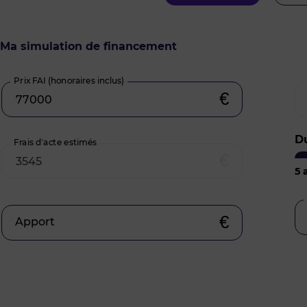
Ma simulation de financement
Prix FAI (honoraires inclus)
€
D
Frais d’acte estimés
€
5
a
€
Apport