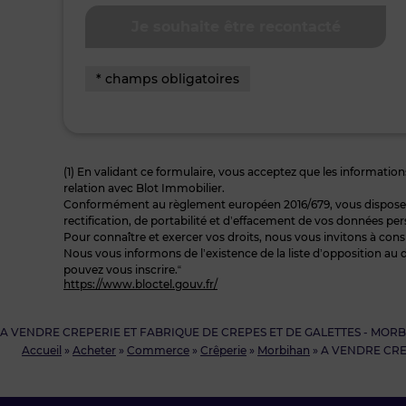
* champs obligatoires
(1) En validant ce formulaire, vous acceptez que les informations
relation avec Blot Immobilier.
Conformément au règlement européen 2016/679, vous disposez à
rectification, de portabilité et d’effacement de vos données per
Pour connaître et exercer vos droits, nous vous invitons à cons
Nous vous informons de l’existence de la liste d’opposition au 
pouvez vous inscrire.“
https://www.bloctel.gouv.fr/
A VENDRE CREPERIE ET FABRIQUE DE CREPES ET DE GALETTES - MORBIHA
Accueil
»
Acheter
»
Commerce
»
Crêperie
»
Morbihan
»
A VENDRE CREP