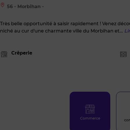
Le
56 - Morbihan -
bien
est
situé
Très belle opportunité à saisir rapidement ! Venez déc
à
:
niché au cur d'une charmante ville du Morbihan et
...
Li
56
-
Morbihan
-
Crêperie
Commerce
co