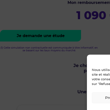
Mon remboursemen
1 090
Je demande une étude
(1) Cette simulation non contractuelle est communiquée à titre informatif, en
se basant sur les taux moyens du marché.
Je choisis un o
Nous utili
pour être r
site et réa
votre cons
sur "Refuse
Envie de v
Une question s
Pr