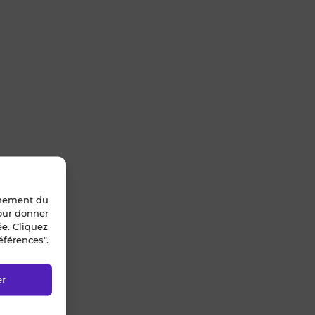
nnement du
pour donner
ée. Cliquez
éférences".
er