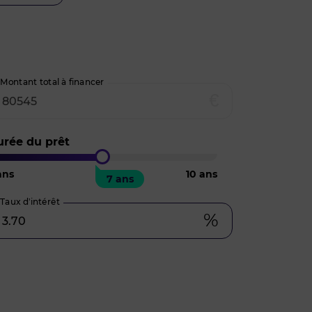
Montant total à financer
€
urée du prêt
ns
10
ans
7 ans
Taux d’intérêt
%