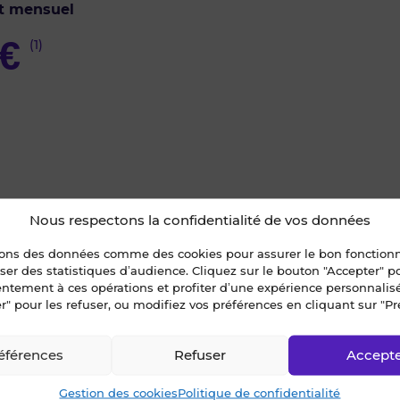
t mensuel
€
(1)
Nous respectons la confidentialité de vos données
u des créneaux
sons des données comme des cookies pour assurer le bon fonctio
econtacté
liser des statistiques d’audience. Cliquez sur le bouton "Accepter" 
entement à ces opérations et profiter d’une expérience personnalis
r" pour les refuser, ou modifiez vos préférences en cliquant sur "Pr
isiter ?
ur ce bien ?
éférences
Refuser
Accept
Gestion des cookies
Politique de confidentialité