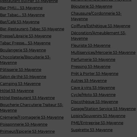
Restaurant ouvrier 53-Mayenne
Bijouterie 53-Mayenne
Bar PMU... 53-Mayenne
Chaussure/Cordonnerie 53-
Bar Tabac... 53-Mayenne
Mayenne
Bar/Café 53-Mayenne
Coiffure/Esthétique 53-Mayenne
Bar-Restaurant-Tabac 53-Mayenne
Décoration/Ameublement 53-
Presse/Librairie 53-Mayenne
Mayenne
Tabac Presse... 53-Mayenne
Fleuriste 53-Mayenne
Boulangerie 53-Mayenne
Multiservices/Mercerie 53-Mayenne
Chocolaterie/Biscuiterie 53-
Parfumerie 53-Mayenne
Mayenne
Pressing 53-Mayenne
Pâtisserie 53-Mayenne
Prêt à Porter 53-Mayenne
Salon de thé 53-Mayenne
Autres 53-Mayenne
Camping 53-Mayenne
Cave à vins 53-Mayenne
Hôtel 53-Mayenne
Cycle/Moto 53-Mayenne
Hôtel Restaurant 53-Mayenne
Discothèque 53-Mayenne
Boucherie Charcuterie Traiteur 53-
Garage/Station Service 53-Mayenne
Mayenne
Loisirs/Souvenirs 53-Mayenne
Crèmerie/Fromagerie 53-Mayenne
PME/Entreprise 53-Mayenne
Poissonnerie 53-Mayenne
Supérette 53-Mayenne
Primeur/Epicerie 53-Mayenne