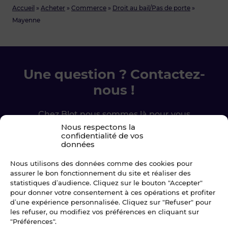
Accueil
»
Acheter
»
Commerce
»
Droit au bail/Pas de porte
»
Mayenne
Une question ? Contactez-
nous !
Chez Blot nous sommes là pour vous
accompagner à chaque étape.
Nous respectons la
confidentialité de vos
données
Ecrivez-nous
Nous utilisons des données comme des cookies pour
assurer le bon fonctionnement du site et réaliser des
02 99 79 33 34
statistiques d’audience. Cliquez sur le bouton "Accepter"
pour donner votre consentement à ces opérations et profiter
d’une expérience personnalisée. Cliquez sur "Refuser" pour
les refuser, ou modifiez vos préférences en cliquant sur
"Préférences".