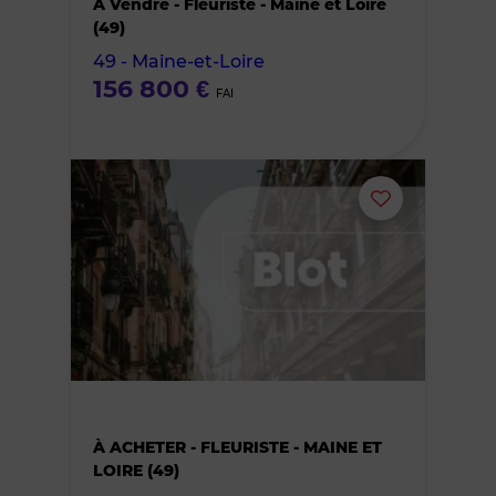
A Vendre - Fleuriste - Maine et Loire
des
(49)
49 - Maine-et-Loire
favoris
156 800 €
FAI
Ajouter
ou
supprimer
le
bien
À ACHETER - FLEURISTE - MAINE ET
des
LOIRE (49)