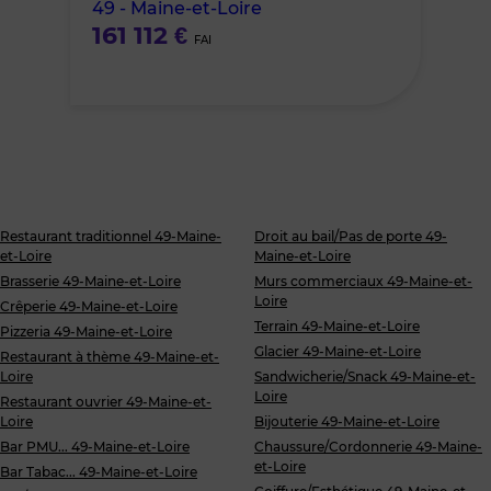
49 - Maine-et-Loire
favoris
161 112 €
FAI
Restaurant traditionnel 49-Maine-
Droit au bail/Pas de porte 49-
et-Loire
Maine-et-Loire
Brasserie 49-Maine-et-Loire
Murs commerciaux 49-Maine-et-
Loire
Crêperie 49-Maine-et-Loire
Terrain 49-Maine-et-Loire
Pizzeria 49-Maine-et-Loire
Glacier 49-Maine-et-Loire
Restaurant à thème 49-Maine-et-
Loire
Sandwicherie/Snack 49-Maine-et-
Loire
Restaurant ouvrier 49-Maine-et-
Loire
Bijouterie 49-Maine-et-Loire
Bar PMU... 49-Maine-et-Loire
Chaussure/Cordonnerie 49-Maine-
et-Loire
Bar Tabac... 49-Maine-et-Loire