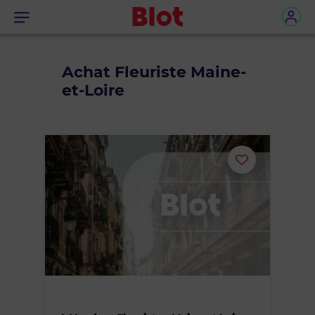
Menu
Achat Fleuriste Maine-
et-Loire
Ajouter
ou
supprimer
le
bien