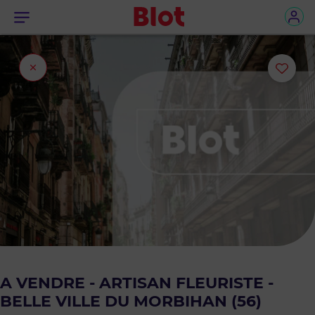
Menu
Fermer
Ajou
l'onglet
ou
sup
le
bie
des
favo
A VENDRE - ARTISAN FLEURISTE -
BELLE VILLE DU MORBIHAN (56)