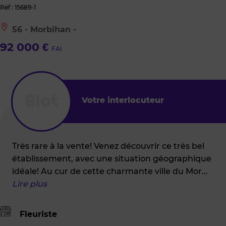
Réf : 15689-1
Le
56 - Morbihan -
bien
est
92 000 €
FAI
situé
à
:
56
-
Morbihan
Votre interlocuteur
-
Très rare à la vente! Venez découvrir ce très bel
établissement, avec une situation géographique
idéale! Au cur de cette charmante ville du Mor
...
Lire plus
Fleuriste