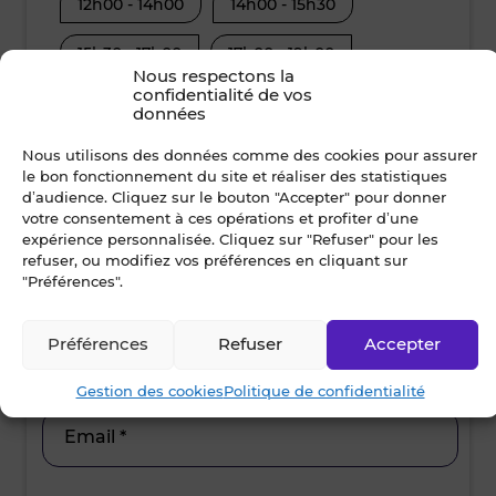
12h00 - 14h00
14h00 - 15h30
08h30 - 10
15h30 - 17h00
17h00 - 19h00
12h00 - 14
Nous respectons la
confidentialité de vos
15h30 - 17
données
Nom *
Nous utilisons des données comme des cookies pour assurer
le bon fonctionnement du site et réaliser des statistiques
d’audience. Cliquez sur le bouton "Accepter" pour donner
votre consentement à ces opérations et profiter d’une
Prénom *
expérience personnalisée. Cliquez sur "Refuser" pour les
refuser, ou modifiez vos préférences en cliquant sur
"Préférences".
Ville *
Préférences
Refuser
Accepter
Gestion des cookies
Politique de confidentialité
Email *