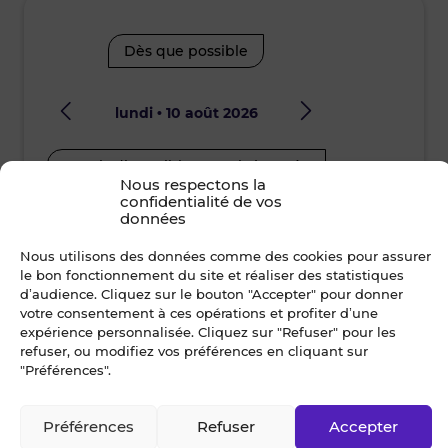
Dès que possible
lundi • 10 août 2026
mard
Je suis disponible toute la journée
Je suis disp
Nous respectons la
confidentialité de vos
12h00 - 14h00
14h00 - 15h30
08h30 - 10
données
15h30 - 17h00
17h00 - 19h00
12h00 - 14
Nous utilisons des données comme des cookies pour assurer
le bon fonctionnement du site et réaliser des statistiques
d’audience. Cliquez sur le bouton "Accepter" pour donner
15h30 - 17
votre consentement à ces opérations et profiter d’une
Nom *
expérience personnalisée. Cliquez sur "Refuser" pour les
refuser, ou modifiez vos préférences en cliquant sur
"Préférences".
Prénom *
Préférences
Refuser
Accepter