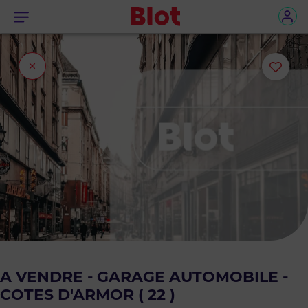
Menu
Fermer
Ajou
l'onglet
ou
sup
le
bie
des
favo
A VENDRE - GARAGE AUTOMOBILE -
COTES D'ARMOR ( 22 )