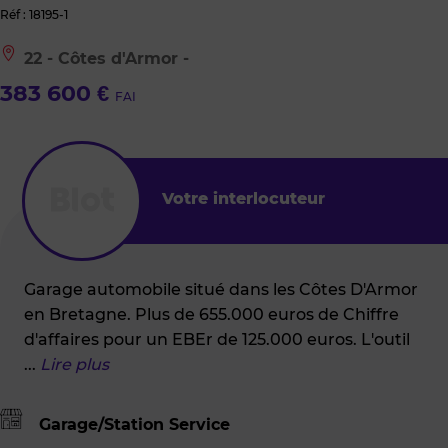
Réf : 18195-1
Le
22 - Côtes d'Armor -
bien
est
383 600 €
FAI
situé
à
:
22
-
Côtes
Votre interlocuteur
d'Armor
-
Garage automobile situé dans les Côtes D'Armor
en Bretagne. Plus de 655.000 euros de Chiffre
d'affaires pour un EBEr de 125.000 euros. L'outil
...
Lire plus
Garage/Station Service