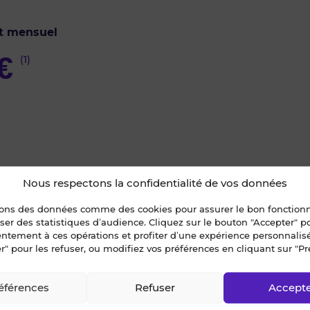
t mensuel
€
(1)
Nous respectons la confidentialité de vos données
u des créneaux
sons des données comme des cookies pour assurer le bon fonctio
liser des statistiques d’audience. Cliquez sur le bouton "Accepter" 
econtacté
entement à ces opérations et profiter d’une expérience personnalis
r" pour les refuser, ou modifiez vos préférences en cliquant sur "Pr
isiter ?
ur ce bien ?
éférences
Refuser
Accept