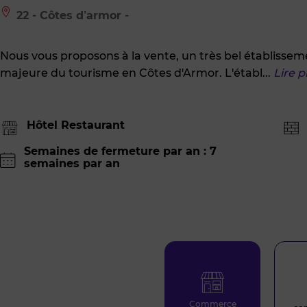
Le
22 - Côtes d’armor -
bien
est
situé
Nous vous proposons à la vente, un très bel établisseme
à
:
majeure du tourisme en Côtes d'Armor. L'établ
...
Lire p
22
-
Côtes
d’armor
Hôtel Restaurant
-
Semaines de fermeture par an : 7
semaines par an
Commerce