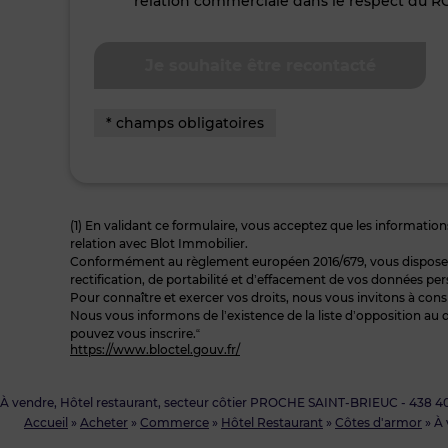
relation commerciale dans le respect du R
* champs obligatoires
(1) En validant ce formulaire, vous acceptez que les informations
relation avec Blot Immobilier.
Conformément au règlement européen 2016/679, vous disposez à
rectification, de portabilité et d’effacement de vos données per
Pour connaître et exercer vos droits, nous vous invitons à cons
Nous vous informons de l’existence de la liste d’opposition au 
pouvez vous inscrire.“
https://www.bloctel.gouv.fr/
À vendre, Hôtel restaurant, secteur côtier PROCHE SAINT-BRIEUC - 438 4
Accueil
»
Acheter
»
Commerce
»
Hôtel Restaurant
»
Côtes d'armor
»
À 