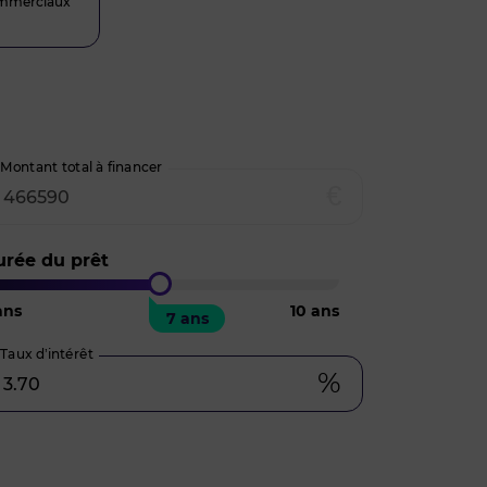
mmerciaux
Montant total à financer
€
urée du prêt
ns
10
ans
7 ans
Taux d’intérêt
%