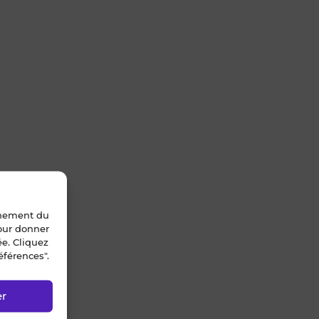
nnement du
pour donner
ée. Cliquez
éférences".
er