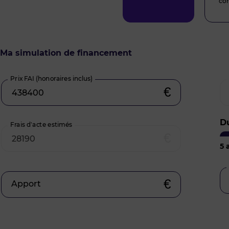
co
Ma simulation de financement
Prix FAI (honoraires inclus)
€
D
Frais d’acte estimés
€
5
a
€
Apport