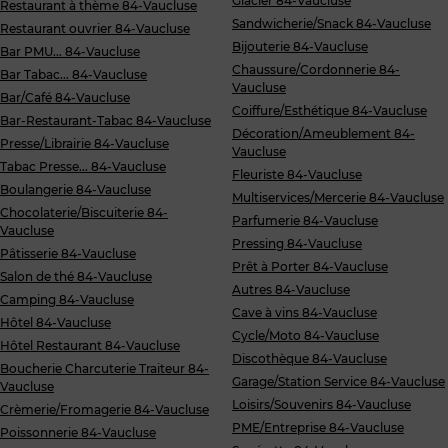
Glacier 84-Vaucluse
Restaurant à thème 84-Vaucluse
Sandwicherie/Snack 84-Vaucluse
Restaurant ouvrier 84-Vaucluse
Bijouterie 84-Vaucluse
Bar PMU... 84-Vaucluse
Chaussure/Cordonnerie 84-
Bar Tabac... 84-Vaucluse
Vaucluse
Bar/Café 84-Vaucluse
Coiffure/Esthétique 84-Vaucluse
Bar-Restaurant-Tabac 84-Vaucluse
Décoration/Ameublement 84-
Presse/Librairie 84-Vaucluse
Vaucluse
Tabac Presse... 84-Vaucluse
Fleuriste 84-Vaucluse
Boulangerie 84-Vaucluse
Multiservices/Mercerie 84-Vaucluse
Chocolaterie/Biscuiterie 84-
Parfumerie 84-Vaucluse
Vaucluse
Pressing 84-Vaucluse
Pâtisserie 84-Vaucluse
Prêt à Porter 84-Vaucluse
Salon de thé 84-Vaucluse
Autres 84-Vaucluse
Camping 84-Vaucluse
Cave à vins 84-Vaucluse
Hôtel 84-Vaucluse
Cycle/Moto 84-Vaucluse
Hôtel Restaurant 84-Vaucluse
Discothèque 84-Vaucluse
Boucherie Charcuterie Traiteur 84-
Garage/Station Service 84-Vaucluse
Vaucluse
Loisirs/Souvenirs 84-Vaucluse
Crèmerie/Fromagerie 84-Vaucluse
PME/Entreprise 84-Vaucluse
Poissonnerie 84-Vaucluse