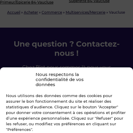
Supérette 84-Vaucluse
Primeur/Epicerie 84-Vaucluse
Accueil
»
Acheter
»
Commerce
»
Multiservices/Mercerie
»
Vaucluse
Une question ? Contactez-
nous !
Chez Blot nous sommes là pour vous
accompagner à chaque étape.
Nous respectons la
confidentialité de vos
données
Ecrivez-nous
Nous utilisons des données comme des cookies pour
assurer le bon fonctionnement du site et réaliser des
02 99 79 33 34
statistiques d’audience. Cliquez sur le bouton "Accepter"
pour donner votre consentement à ces opérations et profiter
d’une expérience personnalisée. Cliquez sur "Refuser" pour
les refuser, ou modifiez vos préférences en cliquant sur
"Préférences".