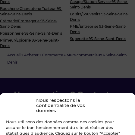
Denis
Garage/Station Service 93-Seine-
Saint-Denis
Boucherie Charcuterie Traiteur 93-
Seine-Saint-Denis
Loisirs/Souvenirs 93-Seine-Saint-
Denis
Crèmerie/Fromagerie 93-Seine-
Saint-Denis
PME/Entreprise 93-Seine-Saint-
Denis
Poissonnerie 93-Seine-Saint-Denis
Supérette 93-Seine-Saint-Denis
Primeur/Epicerie 93-Seine-Saint-
Denis
Accueil
»
Acheter
»
Commerce
»
Murs commerciaux
»
Seine-Saint-
Denis
Une question ? Contactez-
Nous respectons la
nous !
confidentialité de vos
données
Chez Blot nous sommes là pour vous
Nous utilisons des données comme des cookies pour
accompagner à chaque étape.
assurer le bon fonctionnement du site et réaliser des
statistiques d’audience. Cliquez sur le bouton "Accepter"