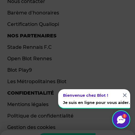
Nous contacter
Barème d’honoraires
Certification Qualiopi
NOS PARTENAIRES
Stade Rennais F.C
Open Blot Rennes
Blot Play9
Les Métropolitaines Blot
CONFIDENTIALITÉ
Bienvenue chez Blot !
Je suis en ligne pour vous aider.
Mentions légales
Politique de confidentialité
1
Gestion des cookies