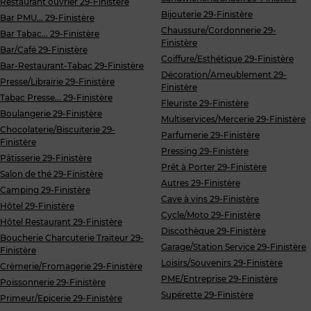
Restaurant ouvrier 29-Finistère
Bijouterie 29-Finistère
Bar PMU... 29-Finistère
Chaussure/Cordonnerie 29-
Bar Tabac... 29-Finistère
Finistère
Bar/Café 29-Finistère
Coiffure/Esthétique 29-Finistère
Bar-Restaurant-Tabac 29-Finistère
Décoration/Ameublement 29-
Presse/Librairie 29-Finistère
Finistère
Tabac Presse... 29-Finistère
Fleuriste 29-Finistère
Boulangerie 29-Finistère
Multiservices/Mercerie 29-Finistère
Chocolaterie/Biscuiterie 29-
Parfumerie 29-Finistère
Finistère
Pressing 29-Finistère
Pâtisserie 29-Finistère
Prêt à Porter 29-Finistère
Salon de thé 29-Finistère
Autres 29-Finistère
Camping 29-Finistère
Cave à vins 29-Finistère
Hôtel 29-Finistère
Cycle/Moto 29-Finistère
Hôtel Restaurant 29-Finistère
Discothèque 29-Finistère
Boucherie Charcuterie Traiteur 29-
Garage/Station Service 29-Finistère
Finistère
Loisirs/Souvenirs 29-Finistère
Crèmerie/Fromagerie 29-Finistère
PME/Entreprise 29-Finistère
Poissonnerie 29-Finistère
Supérette 29-Finistère
Primeur/Epicerie 29-Finistère