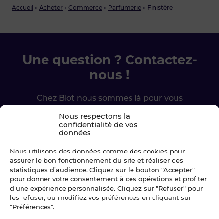
Accueil
»
Acheter
»
Commerce
»
Parfumerie
»
Finistère
Une question ? Contactez-
nous !
Chez Blot nous sommes là pour vous
accompagner à chaque étape.
Nous respectons la
confidentialité de vos
données
Ecrivez-nous
Nous utilisons des données comme des cookies pour
02 99 79 33 34
assurer le bon fonctionnement du site et réaliser des
statistiques d’audience. Cliquez sur le bouton "Accepter"
pour donner votre consentement à ces opérations et profiter
d’une expérience personnalisée. Cliquez sur "Refuser" pour
les refuser, ou modifiez vos préférences en cliquant sur
"Préférences".