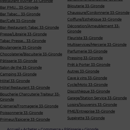
Restaurant ouvrier 33-Gironde
Bijouterie 33-Gironde
Bar PMU... 33-Gironde
Chaussure/Cordonnerie 33-Gironde
Bar Tabac... 33-Gironde
Coiffure/Esthétique 33-Gironde
Bar/Café 33-Gironde
Décoration/Ameublement 33-
Bar-Restaurant-Tabac 33-Gironde
Gironde
Presse/Librairie 33-Gironde
Fleuriste 33-Gironde
Tabac Presse... 33-Gironde
Multiservices/Mercerie 33-Gironde
Boulangerie 33-Gironde
Parfumerie 33-Gironde
Chocolaterie/Biscuiterie 33-Gironde
Pressing 33-Gironde
Pâtisserie 33-Gironde
Prêt à Porter 33-Gironde
Salon de thé 33-Gironde
Autres 33-Gironde
Camping 33-Gironde
Cave à vins 33-Gironde
Hôtel 33-Gironde
Cycle/Moto 33-Gironde
Hôtel Restaurant 33-Gironde
Discothèque 33-Gironde
Boucherie Charcuterie Traiteur 33-
Garage/Station Service 33-Gironde
Gironde
Loisirs/Souvenirs 33-Gironde
Crèmerie/Fromagerie 33-Gironde
PME/Entreprise 33-Gironde
Poissonnerie 33-Gironde
Supérette 33-Gironde
Primeur/Epicerie 33-Gironde
Accueil
»
Acheter
»
Commerce
»
Pâtisserie
»
Gironde