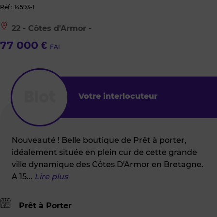
Réf : 14593-1
Le
22 - Côtes d'Armor -
bien
est
77 000 €
FAI
situé
à
:
22
-
Côtes
Votre interlocuteur
d'Armor
-
Nouveauté ! Belle boutique de Prêt à porter,
idéalement située en plein cur de cette grande
ville dynamique des Côtes D'Armor en Bretagne.
A 15
...
Lire plus
Prêt à Porter