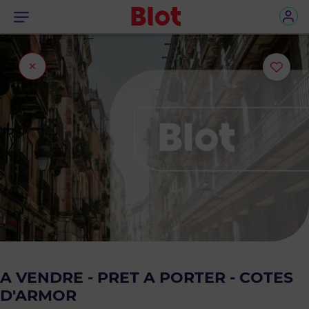
Menu
Fermer
Ajou
l'onglet
ou
sup
le
bie
des
favo
A VENDRE - PRET A PORTER - COTES
D'ARMOR