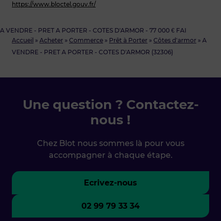
https://www.bloctel.gouv.fr/
A VENDRE - PRET A PORTER - COTES D'ARMOR - 77 000 € FAI
Accueil
»
Acheter
»
Commerce
»
Prêt à Porter
»
Côtes d'armor
»
A
VENDRE - PRET A PORTER - COTES D'ARMOR (32306)
Une question ? Contactez-
nous !
Chez Blot nous sommes là pour vous
accompagner à chaque étape.
Ecrivez-nous
02 99 79 33 34