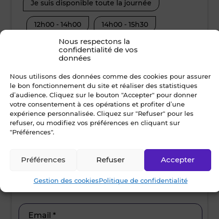
Je suis disponible toute la journée
Je suis disp
12h00 - 14h00
14h00 - 15h30
08h30 - 10
Nous respectons la
15h30 - 17h00
17h00 - 19h00
12h00 - 14
confidentialité de vos
données
15h30 - 17
Nous utilisons des données comme des cookies pour assurer
Nom *
le bon fonctionnement du site et réaliser des statistiques
d’audience. Cliquez sur le bouton "Accepter" pour donner
votre consentement à ces opérations et profiter d’une
expérience personnalisée. Cliquez sur "Refuser" pour les
refuser, ou modifiez vos préférences en cliquant sur
Prénom *
"Préférences".
Préférences
Refuser
Accepter
Ville *
Gestion des cookies
Politique de confidentialité
Email *