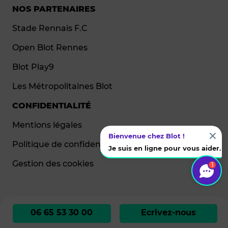
NOS PARTENAIRES
Stade Rennais F.C
Open Blot Rennes
Blot Play9
Les Métropolitaines Blot
CONFIDENTIALITÉ
Mentions légales
Bienvenue chez Blot !
Politique de confidentialité
Je suis en ligne pour vous aider.
Gestion des cookies
1
06 65 53 30 00
Ecrivez-nous