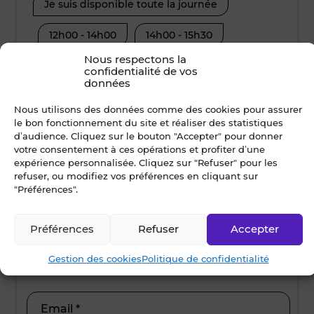
Je suis disponible toute la journée
Je suis disp
12h00 - 14h00
14h00 - 15h30
08h30 - 10
Nous respectons la
15h30 - 17h00
17h00 - 19h00
12h00 - 14
confidentialité de vos
données
15h30 - 17
Nous utilisons des données comme des cookies pour assurer
Nom *
le bon fonctionnement du site et réaliser des statistiques
d’audience. Cliquez sur le bouton "Accepter" pour donner
votre consentement à ces opérations et profiter d’une
expérience personnalisée. Cliquez sur "Refuser" pour les
refuser, ou modifiez vos préférences en cliquant sur
Prénom *
"Préférences".
Préférences
Refuser
Accepter
Ville *
Gestion des cookies
Politique de confidentialité
Email *