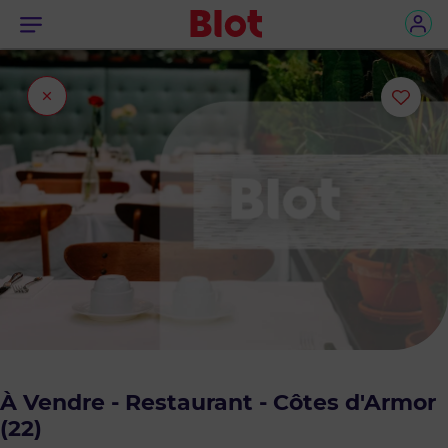
Menu
Fermer
Ajou
l'onglet
ou
sup
le
bie
des
favo
À Vendre - Restaurant - Côtes d'Armor
(22)