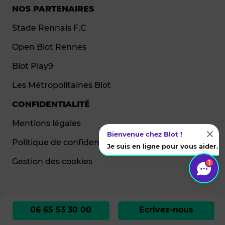
NOS PARTENAIRES
Stade Rennais F.C
Open Blot Rennes
Blot Play9
Les Métropolitaines Blot
CONFIDENTIALITÉ
Mentions légales
Bienvenue chez Blot !
Politique de confidentialité
Je suis en ligne pour vous aider.
Gestion des cookies
1
06 65 53 30 00
Ecrivez-nous