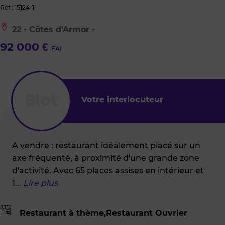
Réf : 15124-1
Le
22 - Côtes d'Armor -
bien
est
92 000 €
FAI
situé
à
:
22
-
Côtes
Votre interlocuteur
d'Armor
-
A vendre : restaurant idéalement placé sur un
axe fréquenté, à proximité d'une grande zone
d'activité. Avec 65 places assises en intérieur et
1
...
Lire plus
Restaurant à thème,Restaurant Ouvrier