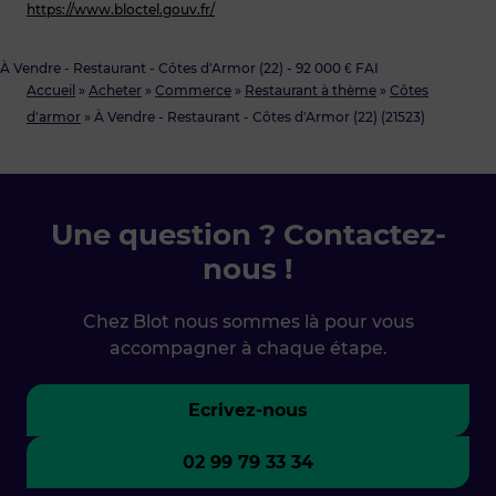
https://www.bloctel.gouv.fr/
À Vendre - Restaurant - Côtes d'Armor (22) - 92 000 € FAI
Accueil
»
Acheter
»
Commerce
»
Restaurant à thème
»
Côtes
d'armor
»
À Vendre - Restaurant - Côtes d'Armor (22) (21523)
Une question ? Contactez-
nous !
Chez Blot nous sommes là pour vous
accompagner à chaque étape.
Ecrivez-nous
02 99 79 33 34