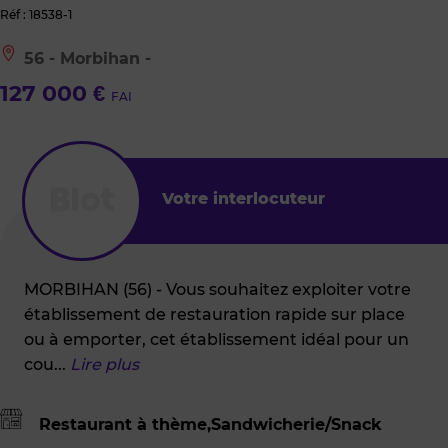
Réf : 18538-1
Le
56 - Morbihan -
bien
est
127 000 €
FAI
situé
à
:
56
-
Morbihan
Votre interlocuteur
-
MORBIHAN (56) - Vous souhaitez exploiter votre
établissement de restauration rapide sur place
ou à emporter, cet établissement idéal pour un
cou
...
Lire plus
Restaurant à thème,Sandwicherie/Snack