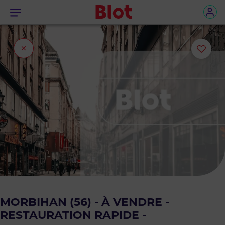
Menu
Fermer
Ajou
l'onglet
ou
sup
le
bie
des
favo
MORBIHAN (56) - À VENDRE -
RESTAURATION RAPIDE -