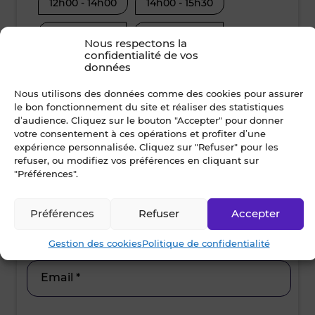
12h00 - 14h00
14h00 - 15h30
08h30 - 10
15h30 - 17h00
17h00 - 19h00
12h00 - 14
Nous respectons la
confidentialité de vos
15h30 - 17
données
Nom *
Nous utilisons des données comme des cookies pour assurer
le bon fonctionnement du site et réaliser des statistiques
d’audience. Cliquez sur le bouton "Accepter" pour donner
votre consentement à ces opérations et profiter d’une
expérience personnalisée. Cliquez sur "Refuser" pour les
Prénom *
refuser, ou modifiez vos préférences en cliquant sur
"Préférences".
Préférences
Refuser
Accepter
Ville *
Gestion des cookies
Politique de confidentialité
Email *