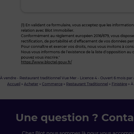
(1) En validant ce formulaire, vous acceptez que les informations
relation avec Blot Immobilier.
Conformément au règlement européen 2016/679, vous disposez à
rectification, de portabilité et d’effacement de vos données per
Pour connaître et exercer vos droits, nous vous invitons à cons
Nous vous informons de l’existence de la liste d’opposition au 
pouvez vous inscrire.“
https://www.bloctel.gouv.fr/
À vendre - Restaurant traditionnel Vue Mer - Licence 4 - Ouvert 6 mois par a
Accueil
»
Acheter
»
Commerce
»
Restaurant Traditionnel
»
Finistère
»
À
Une question ? Conta
Chez Blot nous sommes là pour vous accomp