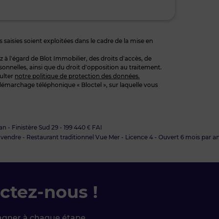
 saisies soient exploitées dans le cadre de la mise en
 l’égard de Blot Immobilier, des droits d’accès, de
sonnelles, ainsi que du droit d’opposition au traitement.
ulter
notre politique de protection des données.
démarchage téléphonique « Bloctel », sur laquelle vous
n - Finistère Sud 29 - 199 440 € FAI
 vendre - Restaurant traditionnel Vue Mer - Licence 4 - Ouvert 6 mois par an 
ctez-nous !
agner à chaque étape.