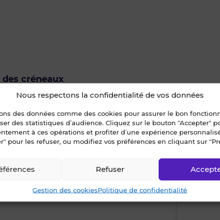
u des créneaux
econtacté
Nous respectons la confidentialité de vos données
sons des données comme des cookies pour assurer le bon fonctio
isiter ?
liser des statistiques d’audience. Cliquez sur le bouton "Accepter" 
ur ce bien ?
entement à ces opérations et profiter d’une expérience personnalis
r" pour les refuser, ou modifiez vos préférences en cliquant sur "Pr
éférences
Refuser
Accept
Gestion des cookies
Politique de confidentialité