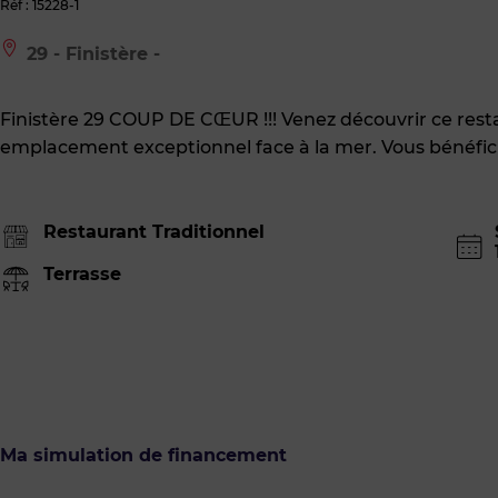
Réf : 15228-1
Le
29 - Finistère -
bien
est
situé
Finistère 29 COUP DE CŒUR !!! Venez découvrir ce resta
à
:
emplacement exceptionnel face à la mer. Vous bénéfic
29
-
Finistère
-
Restaurant Traditionnel
Terrasse
Ma simulation de financement