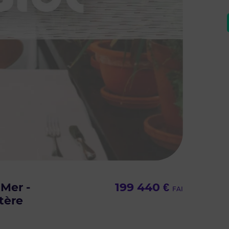
 Mer -
199 440 €
FAI
stère