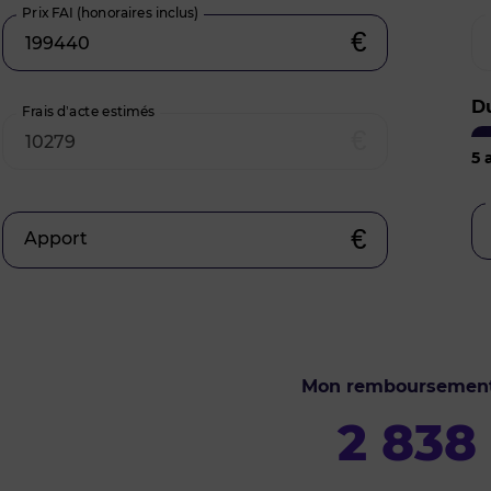
Prix FAI (honoraires inclus)
€
D
Frais d’acte estimés
€
5
a
€
Apport
Mon remboursemen
2 838