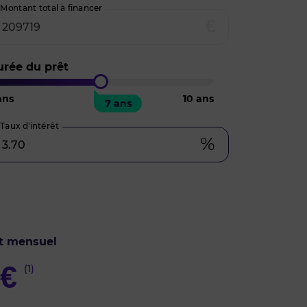
Montant total à financer
€
urée du prêt
ns
10
ans
7 ans
Taux d’intérêt
%
t mensuel
€
(1)