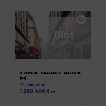
Ajouter
ou
supprimer
le
bien
À VENDRE - BRASSERIE - MAYENNE
des
(53)
53 - Mayenne
favoris
1 260 400 €
FAI