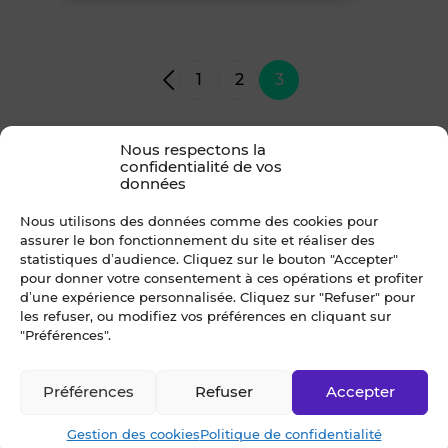
1
2
3
Nous respectons la
Restaurant traditionnel 53-Mayenne
Droit au bail/Pas de porte 53-
confidentialité de vos
Mayenne
données
Brasserie 53-Mayenne
Murs commerciaux 53-Mayenne
Crêperie 53-Mayenne
Nous utilisons des données comme des cookies pour
Terrain 53-Mayenne
Pizzeria 53-Mayenne
assurer le bon fonctionnement du site et réaliser des
Glacier 53-Mayenne
Restaurant à thème 53-Mayenne
statistiques d’audience. Cliquez sur le bouton "Accepter"
Sandwicherie/Snack 53-Mayenne
Restaurant ouvrier 53-Mayenne
pour donner votre consentement à ces opérations et profiter
Bijouterie 53-Mayenne
d’une expérience personnalisée. Cliquez sur "Refuser" pour
Bar PMU... 53-Mayenne
les refuser, ou modifiez vos préférences en cliquant sur
Chaussure/Cordonnerie 53-
Bar Tabac... 53-Mayenne
Mayenne
"Préférences".
Bar/Café 53-Mayenne
Coiffure/Esthétique 53-Mayenne
Bar-Restaurant-Tabac 53-Mayenne
Décoration/Ameublement 53-
Presse/Librairie 53-Mayenne
Préférences
Refuser
Accepter
Mayenne
Tabac Presse... 53-Mayenne
Fleuriste 53-Mayenne
Gestion des cookies
Politique de confidentialité
Boulangerie 53-Mayenne
Multiservices/Mercerie 53-Mayenne