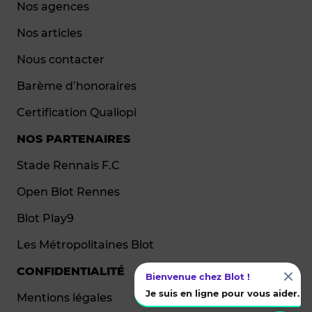
Nos agences
Nos articles
Nous contacter
Barème d’honoraires
Certification Qualiopi
NOS PARTENAIRES
Stade Rennais F.C
Open Blot Rennes
Blot Play9
Les Métropolitaines Blot
CONFIDENTIALITÉ
Bienvenue chez Blot !
Je suis en ligne pour vous aider.
Mentions légales