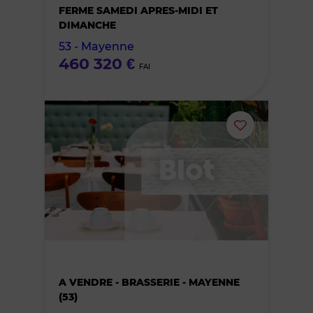
des
FERME SAMEDI APRES-MIDI ET
DIMANCHE
favoris
53 - Mayenne
460 320 €
FAI
Ajouter
ou
supprimer
le
bien
A VENDRE - BRASSERIE - MAYENNE
des
(53)