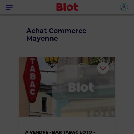
Menu
Achat Commerce
Mayenne
Ajouter
ou
supprimer
le
bien
A VENDRE - BAR TABAC LOTO -