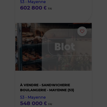
53 - Mayenne
favoris
602 800 €
FAI
Ajouter
ou
supprimer
le
bien
À VENDRE - SANDWICHERIE
des
BOULANGERIE - MAYENNE (53)
53 - Mayenne
favoris
548 000 €
FAI