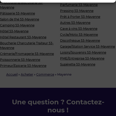
Chocolaterie/Biscuiterie 53-
Parfumerie 53-Mayenne
Mayenne
Pressing 53-Mayenne
Pâtisserie 53-Mayenne
Prêt à Porter 53-Mayenne
Salon de thé 53-Mayenne
Autres 53-Mayenne
Camping 53-Mayenne
Cave à vins 53-Mayenne
Hôtel 53-Mayenne
Cycle/Moto 53-Mayenne
Hôtel Restaurant 53-Mayenne
Discothèque 53-Mayenne
Boucherie Charcuterie Traiteur 53-
Garage/Station Service 53-Mayenne
Mayenne
Loisirs/Souvenirs 53-Mayenne
Crèmerie/Fromagerie 53-Mayenne
PME/Entreprise 53-Mayenne
Poissonnerie 53-Mayenne
Supérette 53-Mayenne
Primeur/Epicerie 53-Mayenne
Accueil
»
Acheter
»
Commerce
»
Mayenne
Une question ? Contactez-
nous !