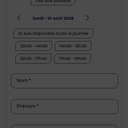
Dès que possible
lundi • 10 août 2026
mard
Je suis disponible toute la journée
Je suis disp
12h00 - 14h00
14h00 - 15h30
08h30 - 10
15h30 - 17h00
17h00 - 19h00
12h00 - 14
15h30 - 17
Nom *
Prénom *