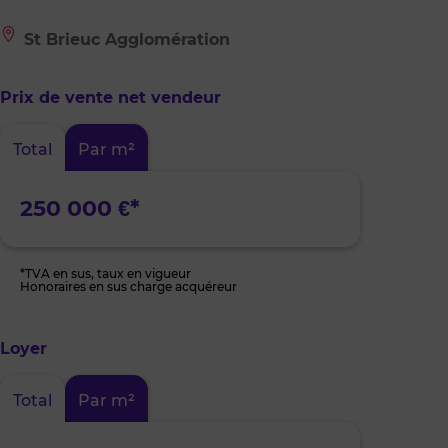
Le
St Brieuc Agglomération
bien
est
situé
Prix de vente net vendeur
à
:
St
Total
Par m²
Brieuc
Agglomération
250 000 €*
*TVA en sus, taux en vigueur
Honoraires en sus charge acquéreur
Loyer
Total
Par m²