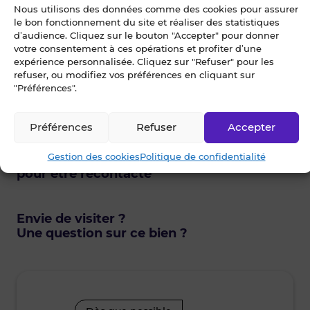
Nous utilisons des données comme des cookies pour assurer
le bon fonctionnement du site et réaliser des statistiques
d’audience. Cliquez sur le bouton "Accepter" pour donner
Blot St Brieuc - Entreprise
votre consentement à ces opérations et profiter d’une
expérience personnalisée. Cliquez sur "Refuser" pour les
4.9
29
refuser, ou modifiez vos préférences en cliquant sur
3 rue Jules Verne
"Préférences".
22360 LANGUEUX
Préférences
Refuser
Accepter
Gestion des cookies
Politique de confidentialité
Je choisis un ou des créneaux
pour être recontacté
Envie de visiter ?
Une question sur ce bien ?