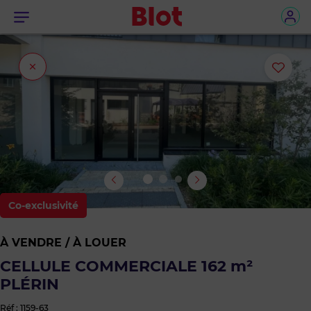
Menu
Fermer
Ajou
l'onglet
ou
sup
le
bie
Co-exclusivité
des
À VENDRE / À LOUER
favo
CELLULE COMMERCIALE 162 m²
PLÉRIN
Réf : 1159-63