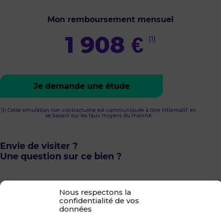
Mon remboursement mensuel
1 908
€
(1)
Je demande une étude
(1) Cette simulation non contractuelle est communiquée à titre informatif, en
se basant sur les taux moyens du marché.
Envie de visiter ?
Une question sur ce bien ?
Nous respectons la
confidentialité de vos
Votre interlocuteur
données
CORENTINE CREVEUIL