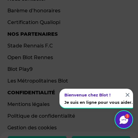
Barème d’honoraires
Certification Qualiopi
NOS PARTENAIRES
Stade Rennais F.C
Open Blot Rennes
Blot Play9
Les Métropolitaines Blot
CONFIDENTIALITÉ
Bienvenue chez Blot !
Je suis en ligne pour vous aider.
Mentions légales
Politique de confidentialité
1
Gestion des cookies