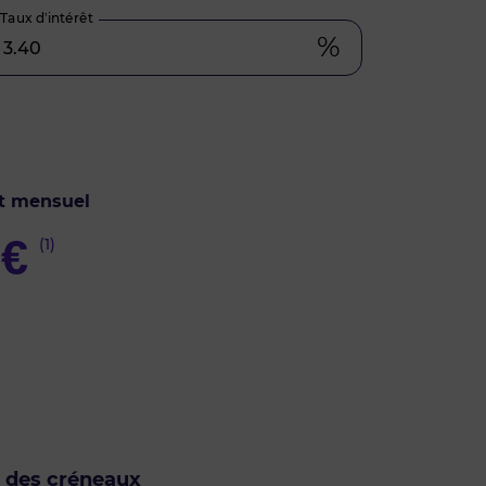
Taux d’intérêt
%
t mensuel
€
(1)
u des créneaux