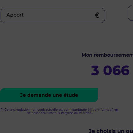
€
Apport
Mon remboursemen
3 066
Je demande une étude
(1) Cette simulation non contractuelle est communiquée à titre informatif, en
se basant sur les taux moyens du marché.
Je choisis un o