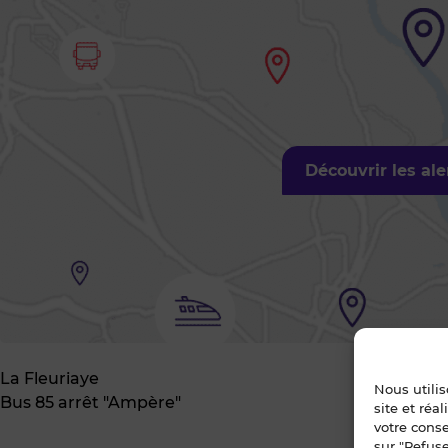
Découvrir les al
La Fleuriaye
Nous utili
Bus 85 arrêt "Ampère"
site et réa
votre cons
sur "Refuse