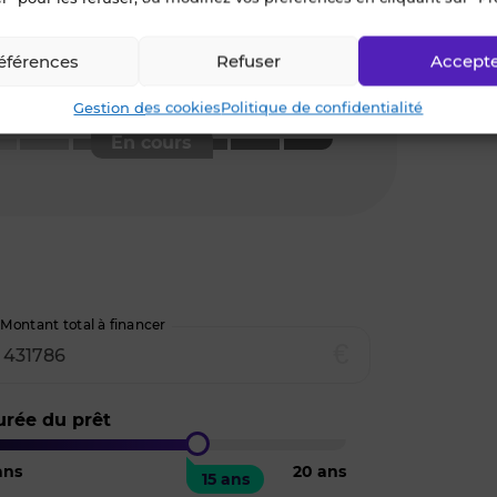
éférences
Refuser
Accept
ice d'émission de gaz à effet de
re (GES)
Gestion des cookies
Politique de confidentialité
Montant total à financer
€
urée du prêt
ns
20
ans
15 ans