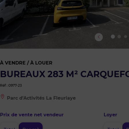
À VENDRE / À LOUER
BUREAUX 283 M² CARQUEF
Réf : 0977-23
Le
Parc d'Activités La Fleuriaye
bien
est
situé
Prix de vente net vendeur
Loyer
à
:
Parc