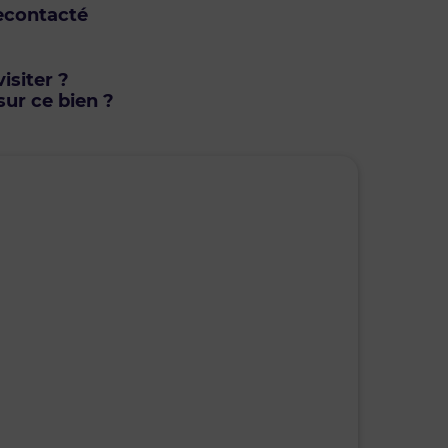
econtacté
isiter ?
ur ce bien ?
mardi • 11 août 2026
mercr
Je suis disponible toute la journée
Je suis di
08h30 - 10h30
10h30 - 12h00
08h30 - 10
12h00 - 14h00
14h00 - 15h30
12h00 - 14