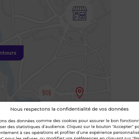
entours
Nous respectons la confidentialité de vos données
sons des données comme des cookies pour assurer le bon fonctio
liser des statistiques d’audience. Cliquez sur le bouton "Accepter" 
entement à ces opérations et profiter d’une expérience personnalis
r" pour les refuser, ou modifiez vos préférences en cliquant sur "Pr