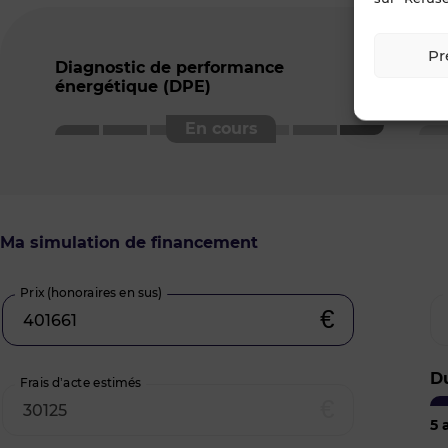
Pr
Diagnostic de performance
Ind
énergétique (DPE)
ser
Ma simulation de financement
Prix (honoraires en sus)
€
D
Frais d’acte estimés
€
5
a