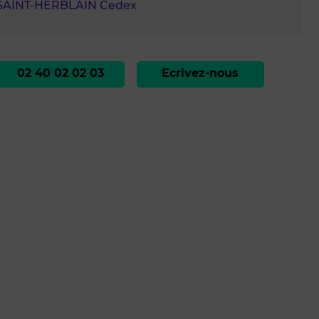
 SAINT-HERBLAIN Cedex
02 40 02 02 03
Ecrivez-nous