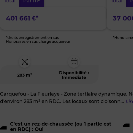
Total
Par m²
Total
P
d'Activités
La
Fleuriaye
401 661 €*
37 00
*droits enregistrement en sus
*Honoraire
Honoraires en sus charge acquéreur
Disponibilité :
283 m²
Immédiate
Carquefou - La Fleuriaye - Zone tertiaire dynamique.
d'environ 283 m² en RDC. Les locaux sont cloisonn
...
Lir
C'est un rez-de-chaussée (ou 1 partie est
en RDC) : Oui