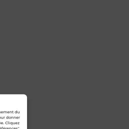
nnement du
pour donner
ée. Cliquez
éférences".