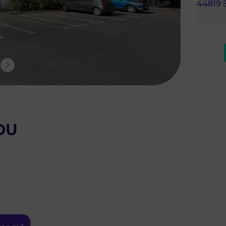
44819
OU