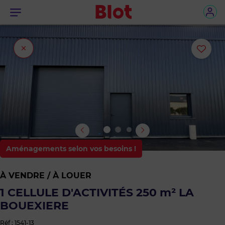
Menu
Fermer
Ajou
l'onglet
ou
sup
le
bie
Aménagements selon vos besoins !
des
À VENDRE / À LOUER
favo
1 CELLULE D'ACTIVITÉS 250 m² LA
BOUEXIERE
Réf : 1541-13