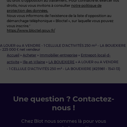
du droit d’opposition au traitement. Pour connaître et exercer vos
droits, nous vous invitons à consulter
notre politique de
protection des données.
Nous vous informons de l’existence de la liste d’opposition au
démarchage téléphonique « Bloctel », sur laquelle vous pouvez
vous inscrire.“
https://www.bloctel.gouv.fr/
A LOUER ou A VENDRE - 1 CELLULE D'ACTIVITÉS 250 m² - LA BOUEXIERE
- 225 000 € net vendeur
Accueil
»
Acheter
»
Immobilier-entreprise
»
Entrepot-local-d-
activite
»
Ille-et-Vilaine
»
LA BOUEXIERE
»
A LOUER ou A VENDRE
- 1 CELLULE D'ACTIVITÉS 250 m² - LA BOUEXIERE (#25981 - 1541-13)
Une question ? Contactez-
nous !
Chez Blot nous sommes là pour vous