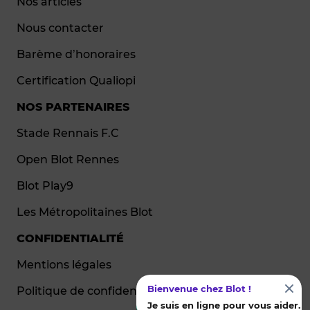
Nos articles
Nous contacter
Barème d’honoraires
Certification Qualiopi
NOS PARTENAIRES
Stade Rennais F.C
Open Blot Rennes
Blot Play9
Les Métropolitaines Blot
CONFIDENTIALITÉ
Mentions légales
Bienvenue chez Blot !
Politique de confidentialité
Je suis en ligne pour vous aider.