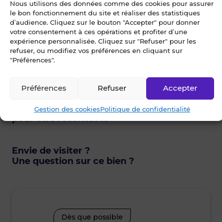
Nous utilisons des données comme des cookies pour assurer
le bon fonctionnement du site et réaliser des statistiques
Blot Rennes - Entreprise
d’audience. Cliquez sur le bouton "Accepter" pour donner
votre consentement à ces opérations et profiter d’une
4.9
58
expérience personnalisée. Cliquez sur "Refuser" pour les
refuser, ou modifiez vos préférences en cliquant sur
93 avenue Henri Fréville CS 50815
"Préférences".
35208 RENNES Cedex 2
Préférences
Refuser
Accepter
Je choisis un ou des créneaux
Gestion des cookies
Politique de confidentialité
pour être recontacté
Envie de visiter ?
Une question sur ce bien ?
Dès que possible