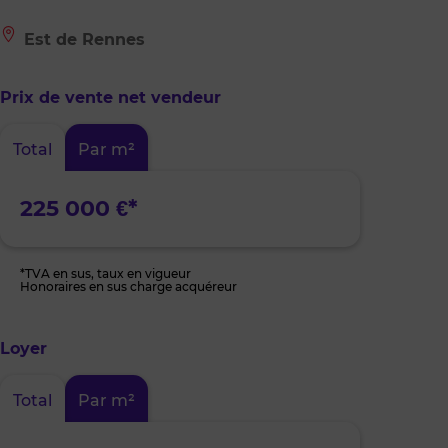
Le
Est de Rennes
bien
est
situé
Prix de vente net vendeur
à
:
Est
Total
Par m²
de
Rennes
225 000 €*
*TVA en sus, taux en vigueur
Honoraires en sus charge acquéreur
Loyer
Total
Par m²