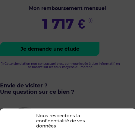
Mon remboursement mensuel
1 717
€
(1)
Je demande une étude
(1) Cette simulation non contractuelle est communiquée à titre informatif, en
se basant sur les taux moyens du marché.
Envie de visiter ?
Une question sur ce bien ?
Nous respectons la
confidentialité de vos
Votre interlocuteur
données
Théo GEFFRELOT