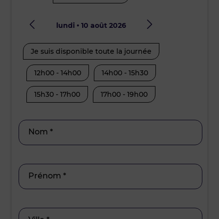
lundi • 10 août 2026
mard
Je suis disponible toute la journée
Je suis disp
12h00 - 14h00
14h00 - 15h30
08h30 - 10
15h30 - 17h00
17h00 - 19h00
12h00 - 14
15h30 - 17
Nom *
Prénom *