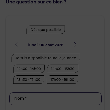
Une question sur ce bien ?
Dès que possible
lundi • 10 août 2026
mard
Je suis disponible toute la journée
Je suis disp
12h00 - 14h00
14h00 - 15h30
08h30 - 10
15h30 - 17h00
17h00 - 19h00
12h00 - 14
15h30 - 17
Nom *