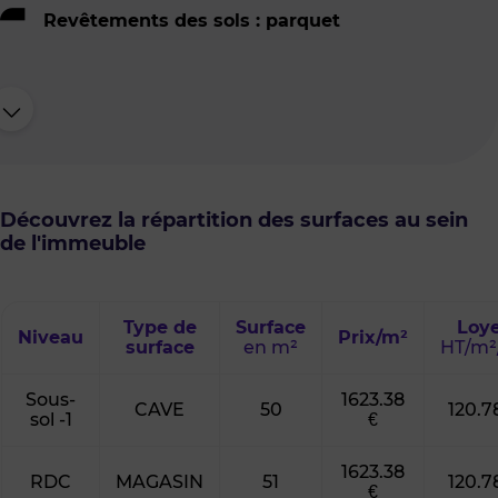
Revêtements des sols : parquet
Découvrez la répartition des surfaces au sein
de l'immeuble
Type de
Surface
Loy
Niveau
Prix/m²
surface
en m²
HT/m²
Sous-
1623.38
CAVE
50
120.7
sol -1
€
1623.38
RDC
MAGASIN
51
120.7
€