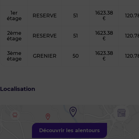
1er
1623.38
RESERVE
51
120.7
étage
€
2ème
1623.38
RESERVE
51
120.7
étage
€
3ème
1623.38
GRENIER
50
120.7
étage
€
Localisation
Découvrir les alentours