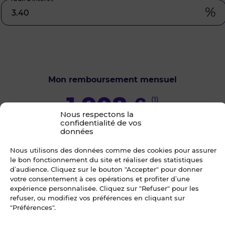
%
Mon remboursement mensuel
1 908
€
(1)
Nous respectons la
confidentialité de vos
données
Je demande une étude
Nous utilisons des données comme des cookies pour assurer
le bon fonctionnement du site et réaliser des statistiques
d’audience. Cliquez sur le bouton "Accepter" pour donner
(1) Cette simulation non contractuelle est communiquée à titre informatif, en
se basant sur les taux moyens du marché.
votre consentement à ces opérations et profiter d’une
expérience personnalisée. Cliquez sur "Refuser" pour les
refuser, ou modifiez vos préférences en cliquant sur
Envie de visiter ?
"Préférences".
Une question sur ce bien ?