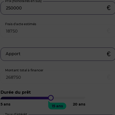
Prix (honoraires en sus)
€
Frais d’acte estimés
€
€
Apport
Montant total à financer
€
Durée du prêt
5
ans
20
ans
15 ans
Taux d’intérêt