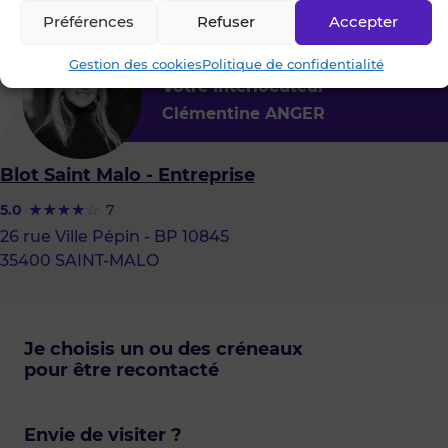
Préférences
Refuser
Accepter
Gestion des cookies
Politique de confidentialité
Votre interlocuteur
Clémentine ANGER
Blot Saint Malo - Entreprise
5.0
7
26 rue Ville Pépin - BP 10845
35400 SAINT-MALO
Je choisis un ou des créneaux
pour être recontacté
Envie de visiter ?