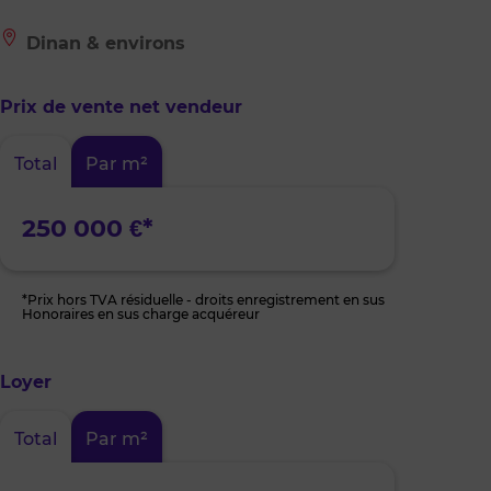
Le
Dinan & environs
bien
est
situé
Prix de vente net vendeur
à
:
Dinan
Total
Par m²
&
environs
250 000 €*
*Prix hors TVA résiduelle - droits enregistrement en sus
Honoraires en sus charge acquéreur
Loyer
Total
Par m²