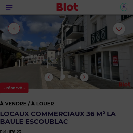
Menu
Fermer
Ajou
l'onglet
ou
sup
le
bie
- réservé -
des
À VENDRE / À LOUER
favo
LOCAUX COMMERCIAUX 36 M² LA
BAULE ESCOUBLAC
Réf : 1178-23