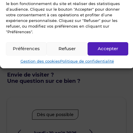
le bon fonctionnement du site et réaliser des statistiques
5.0
71
d’audience. Cliquez sur le bouton "Accepter" pour donner
votre consentement à ces opérations et profiter d’une
16 avenue du Marché
expérience personnalisée. Cliquez sur "Refuser" pour les
44500 LA BAULE-ESCOUBLAC
refuser, ou modifiez vos préférences en cliquant sur
"Préférences".
Préférences
Refuser
Accepter
Je choisis un ou des créneaux
pour être recontacté
Gestion des cookies
Politique de confidentialité
Envie de visiter ?
Une question sur ce bien ?
Dès que possible