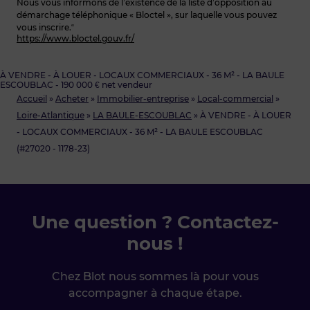
Nous vous informons de l’existence de la liste d’opposition au
démarchage téléphonique « Bloctel », sur laquelle vous pouvez
vous inscrire.“
https://www.bloctel.gouv.fr/
À VENDRE - À LOUER - LOCAUX COMMERCIAUX - 36 M² - LA BAULE
ESCOUBLAC - 190 000 € net vendeur
Accueil
»
Acheter
»
Immobilier-entreprise
»
Local-commercial
»
Loire-Atlantique
»
LA BAULE-ESCOUBLAC
»
À VENDRE - À LOUER
- LOCAUX COMMERCIAUX - 36 M² - LA BAULE ESCOUBLAC
(#27020 - 1178-23)
Une question ? Contactez-
nous !
Chez Blot nous sommes là pour vous
accompagner à chaque étape.