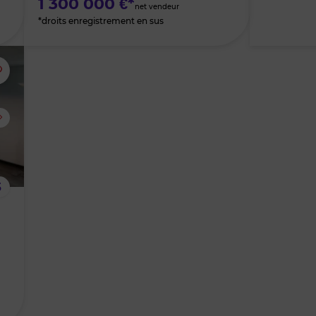
1 300 000 €*
net vendeur
*droits enregistrement en sus
Ajouter
ou
supprimer
le
3
bien
des
favoris