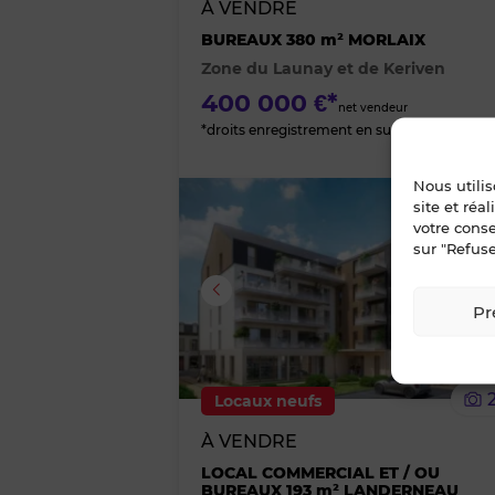
À VENDRE
BUREAUX 380 m² MORLAIX
Zone du Launay et de Keriven
400 000 €*
net vendeur
*droits enregistrement en sus
Nous utili
site et réa
votre cons
sur "Refuse
Image suivante
Pr
Locaux neufs
À VENDRE
LOCAL COMMERCIAL ET / OU
BUREAUX 193 m² LANDERNEAU