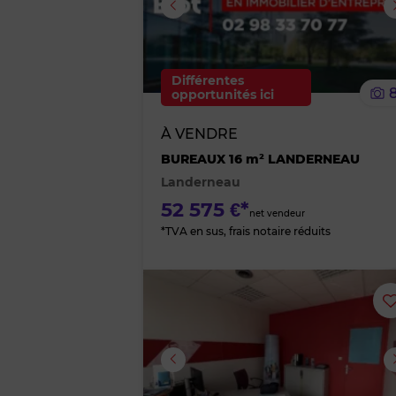
Image suivante
Différentes
opportunités ici
À VENDRE
BUREAUX 16 m² LANDERNEAU
Landerneau
52 575 €*
net vendeur
*TVA en sus, frais notaire réduits
Image suivante