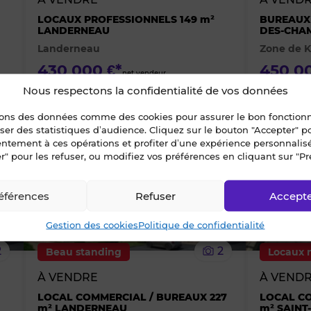
des
des
LOCAUX PROFESSIONNELS 149 m²
BUREAUX 
LANDERNEAU
DES-CHA
Landerneau
Zone de K
favoris
favoris
430 000 €*
450 00
net vendeur
*droits enregistrement en sus
*droits enre
Nous respectons la confidentialité de vos données
sons des données comme des cookies pour assurer le bon fonctio
liser des statistiques d’audience. Cliquez sur le bouton "Accepter" 
Ajouter
Ajouter
entement à ces opérations et profiter d’une expérience personnalis
r" pour les refuser, ou modifiez vos préférences en cliquant sur "Pr
ou
ou
éférences
Refuser
Accept
supprimer
supprimer
Gestion des cookies
Politique de confidentialité
le
le
2
2
Beau standing
Locaux 
bien
bien
À VENDRE
À VEND
des
des
LOCAL COMMERCIAL / BUREAUX 227
LOCAL CO
m² LANDERNEAU
m² SAINT