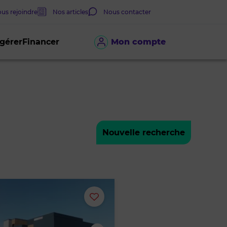
us rejoindre
Nos articles
Nous contacter
 gérer
Financer
Mon compte
Nouvelle recherche
Ajouter
ou