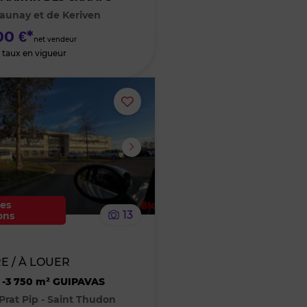
aunay et de Keriven
favoris
0 €*
net vendeur
 taux en vigueur
Ajouter
ou
supprimer
le
les
13
ons
bien
des
E / À LOUER
-3 750 m² GUIPAVAS
favoris
Prat Pip - Saint Thudon