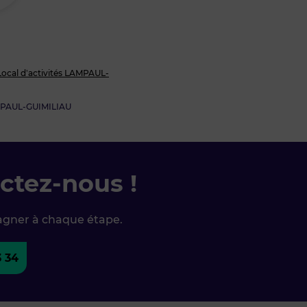
Local d’activités LAMPAUL-
PAUL-GUIMILIAU
ctez-nous !
agner à chaque étape.
3 34