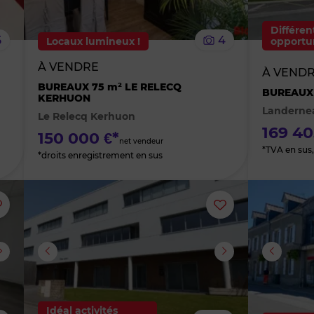
le
le
Différen
5
4
Locaux lumineux !
opportun
bien
bien
À VENDRE
À VEND
des
des
BUREAUX 75 m² LE RELECQ
BUREAUX
KERHUON
Landerne
Le Relecq Kerhuon
favoris
favoris
169 40
150 000 €*
net vendeur
*TVA en sus, 
*droits enregistrement en sus
Ajouter
Ajouter
ou
ou
supprimer
supprimer
le
le
Idéal activités