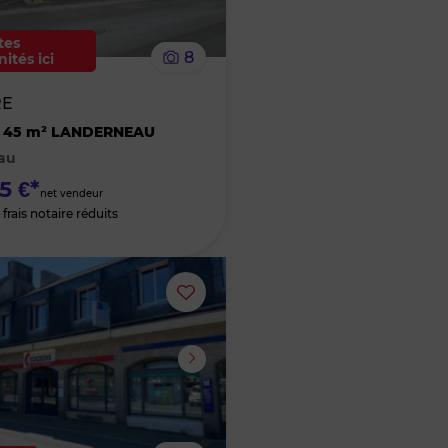
le
tes
8
ités ici
bien
RE
des
 45 m² LANDERNEAU
au
favoris
5 €*
net vendeur
frais notaire réduits
Ajouter
ou
supprimer
le