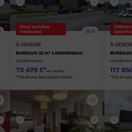
supprimer
supprimer
le
le
Idéal activités
Différen
8
6
médicales
opportun
bien
bien
À VENDRE
À VEND
des
des
BUREAUX 22 m² LANDERNEAU
BUREAUX
Landerneau
Landerne
favoris
favoris
75 475 €*
117 85
net vendeur
*TVA en sus, frais notaire réduits
*TVA en sus, 
Ajouter
Ajouter
ou
ou
supprimer
supprimer