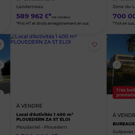
Landerneau
Zone du L
favoris
favoris
589 962 €*
700 00
net vendeur
*Prix HT et droits enregistrement en sus
*TVA en sus,
Ajouter
Ajouter
ou
ou
supprimer
supprimer
le
le
Très bel
7
prestati
bien
bien
À VENDRE
des
des
Local d'Activités 1 400 m²
À VENDR
PLOUEDERN ZA ST ELOI
BUREAUX 
Ploudaniel - Plouedern
favoris
favoris
Guipavas 