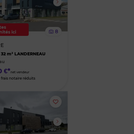
supprimer
le
tes
8
ités ici
bien
RE
des
 32 m² LANDERNEAU
au
favoris
0 €*
net vendeur
frais notaire réduits
Ajouter
ou
supprimer