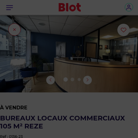
Menu
Fermer
Ajou
l'onglet
ou
sup
le
bie
des
À VENDRE
favo
BUREAUX LOCAUX COMMERCIAUX
105 M² REZE
Réf : 0136-23