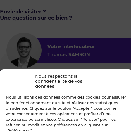
Envie de visiter ?
Une question sur ce bien ?
Votre interlocuteur
Thomas SAMSON
Blot Nantes - Entreprise
Nous respectons la
confidentialité de vos
4.9
161
données
"Les Reflets" 5 rue Jacques Brel - CS 50393
Nous utilisons des données comme des cookies pour assurer
44819 SAINT-HERBLAIN Cedex
le bon fonctionnement du site et réaliser des statistiques
d’audience. Cliquez sur le bouton "Accepter" pour donner
votre consentement à ces opérations et profiter d’une
expérience personnalisée. Cliquez sur "Refuser" pour les
Je choisis un ou des créneaux
refuser, ou modifiez vos préférences en cliquant sur
pour être recontacté
"Préférences".