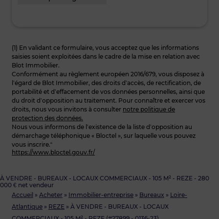
(1) En validant ce formulaire, vous acceptez que les informations
saisies soient exploitées dans le cadre de la mise en relation avec
Blot Immobilier.
Conformément au règlement européen 2016/679, vous disposez à
l’égard de Blot Immobilier, des droits d’accès, de rectification, de
portabilité et d’effacement de vos données personnelles, ainsi que
du droit d’opposition au traitement. Pour connaître et exercer vos
droits, nous vous invitons à consulter
notre politique de
protection des données.
Nous vous informons de l’existence de la liste d’opposition au
démarchage téléphonique « Bloctel », sur laquelle vous pouvez
vous inscrire.“
https://www.bloctel.gouv.fr/
À VENDRE - BUREAUX - LOCAUX COMMERCIAUX - 105 M² - REZE - 280
000 € net vendeur
Accueil
»
Acheter
»
Immobilier-entreprise
»
Bureaux
»
Loire-
Atlantique
»
REZE
»
À VENDRE - BUREAUX - LOCAUX
COMMERCIAUX - 105 M² - REZE (#27899 - 0136-23)