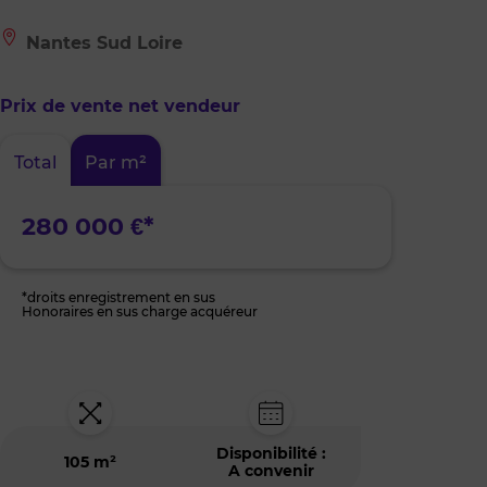
Le
Nantes Sud Loire
bien
est
situé
Prix de vente net vendeur
à
:
Nantes
Total
Par m²
Sud
Loire
280 000 €*
*droits enregistrement en sus
Honoraires en sus charge acquéreur
Disponibilité :
105 m²
A convenir