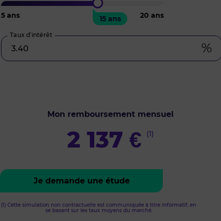
5
ans
20
ans
15 ans
Taux d’intérêt
%
Mon remboursement mensuel
2 137
€
(1)
Je demande une étude
(1) Cette simulation non contractuelle est communiquée à titre informatif, en
se basant sur les taux moyens du marché.