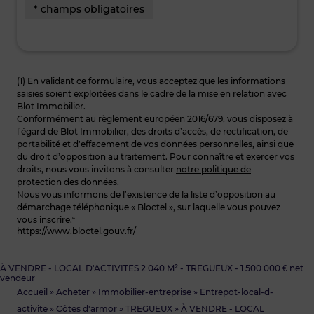
* champs obligatoires
(1) En validant ce formulaire, vous acceptez que les informations
saisies soient exploitées dans le cadre de la mise en relation avec
Blot Immobilier.
Conformément au règlement européen 2016/679, vous disposez à
l’égard de Blot Immobilier, des droits d’accès, de rectification, de
portabilité et d’effacement de vos données personnelles, ainsi que
du droit d’opposition au traitement. Pour connaître et exercer vos
droits, nous vous invitons à consulter
notre politique de
protection des données.
Nous vous informons de l’existence de la liste d’opposition au
démarchage téléphonique « Bloctel », sur laquelle vous pouvez
vous inscrire.“
https://www.bloctel.gouv.fr/
À VENDRE - LOCAL D'ACTIVITES 2 040 M² - TREGUEUX - 1 500 000 € net
vendeur
Accueil
»
Acheter
»
Immobilier-entreprise
»
Entrepot-local-d-
activite
»
Côtes d'armor
»
TREGUEUX
»
À VENDRE - LOCAL