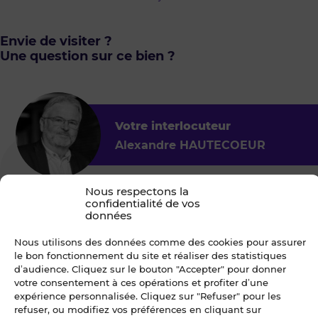
Envie de visiter ?
Une question sur ce bien ?
Votre interlocuteur
Alexandre HAUTECOEUR
Blot St Brieuc - Entreprise
Nous respectons la
confidentialité de vos
4.9
29
données
3 rue Jules Verne
Nous utilisons des données comme des cookies pour assurer
22360 LANGUEUX
le bon fonctionnement du site et réaliser des statistiques
d’audience. Cliquez sur le bouton "Accepter" pour donner
votre consentement à ces opérations et profiter d’une
expérience personnalisée. Cliquez sur "Refuser" pour les
refuser, ou modifiez vos préférences en cliquant sur
Je choisis un ou des créneaux