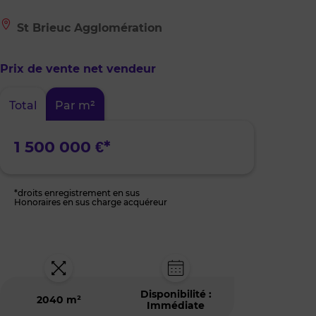
Le
St Brieuc Agglomération
bien
est
situé
Prix de vente net vendeur
à
:
St
Total
Par m²
Brieuc
Agglomération
1 500 000 €*
*droits enregistrement en sus
Honoraires en sus charge acquéreur
Disponibilité :
2040 m²
Immédiate