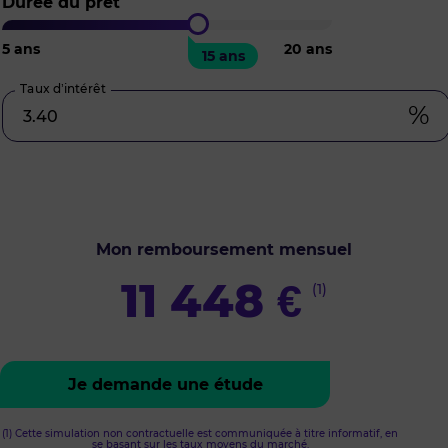
Durée du prêt
5
ans
20
ans
15 ans
Taux d’intérêt
%
Mon remboursement mensuel
11 448
€
(1)
Je demande une étude
(1) Cette simulation non contractuelle est communiquée à titre informatif, en
se basant sur les taux moyens du marché.