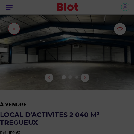
Menu
Fermer
Ajou
l'onglet
ou
sup
le
bie
des
À VENDRE
favo
LOCAL D'ACTIVITES 2 040 M²
TREGUEUX
Réf : 1110-63