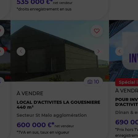
535 000 €*
net vendeur
*droits enregistrement en sus
Ajouter
Ajouter
ou
ou
supprimer
supprimer
le
le
3
10
Spécial 
bien
bien
À VEND
À VENDRE
POUR INV
des
des
LOCAL D'ACTIVITES LA GOUESNIERE
D'ACTIVI
440 m²
Dinan & e
Secteur St Malo agglomération
favoris
favoris
690 00
600 000 €*
net vendeur
*Prix hors TV
*TVA en sus, taux en vigueur
enregistrem