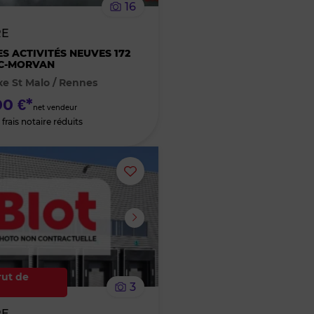
16
bien
RE
des
ES ACTIVITÉS NEUVES 172
AC-MORVAN
xe St Malo / Rennes
favoris
0 €*
net vendeur
frais notaire réduits
Ajouter
ou
supprimer
le
rut de
3
bien
RE