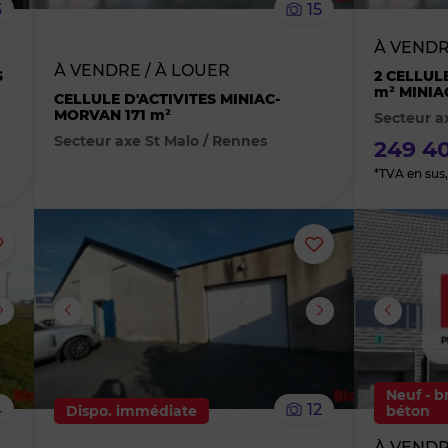
3
15
bien
bien
À VEND
À VENDRE / À LOUER
des
des
S
2 CELLUL
m² MINI
CELLULE D'ACTIVITES MINIAC-
MORVAN 171 m²
Secteur a
favoris
favoris
Secteur axe St Malo / Rennes
249 40
*TVA en sus, 
Ajouter
Ajouter
ou
ou
supprimer
supprimer
le
le
Neuf - b
4
12
Dispo. immédiate
béton
bien
bien
À VEND