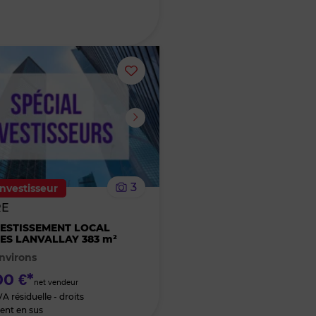
Ajouter
ou
supprimer
le
3
investisseur
bien
RE
ESTISSEMENT LOCAL
des
TES LANVALLAY 383 m²
nvirons
favoris
0 €*
net vendeur
A résiduelle - droits
ent en sus