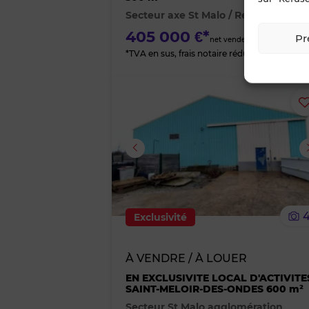
Secteur axe St Malo / Rennes
405 000 €*
Pr
net vendeur
*TVA en sus, frais notaire réduits
Image suivante
Exclusivité
À VENDRE / À LOUER
EN EXCLUSIVITE LOCAL D'ACTIVITE
SAINT-MELOIR-DES-ONDES 600 m²
Secteur St Malo agglomération