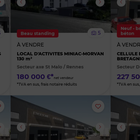
supprimer
supprimer
le
le
Neuf - b
3
5
Beau standing
béton
bien
bien
À VENDRE
À VEND
des
des
S
LOCAL D'ACTIVITES MINIAC-MORVAN
CELLULE 
130 m²
BRETAGNE
Secteur axe St Malo / Rennes
Secteur D
favoris
favoris
180 000 €*
227 50
net vendeur
*TVA en sus, frais notaire réduits
*TVA en sus,
Ajouter
Ajouter
ou
ou
supprimer
supprimer