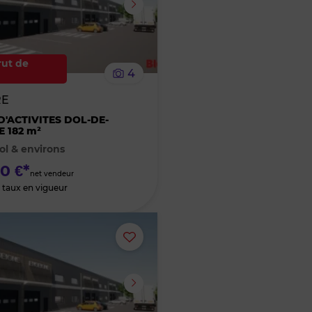
supprimer
le
rut de
4
bien
RE
des
D'ACTIVITES DOL-DE-
 182 m²
ol & environs
favoris
0 €*
net vendeur
 taux en vigueur
Ajouter
ou
supprimer