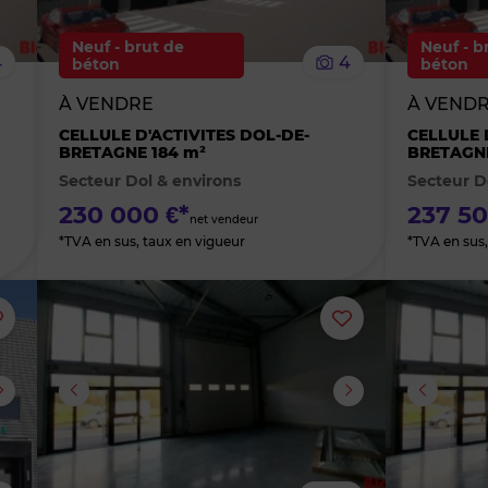
le
le
Neuf - brut de
Neuf - b
4
4
béton
béton
bien
bien
À VENDRE
À VEND
des
des
CELLULE D'ACTIVITES DOL-DE-
CELLULE 
BRETAGNE 184 m²
BRETAGNE
Secteur Dol & environs
Secteur D
favoris
favoris
230 000 €*
237 50
net vendeur
*TVA en sus, taux en vigueur
*TVA en sus,
Ajouter
Ajouter
ou
ou
supprimer
supprimer
le
le