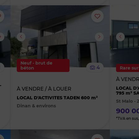
Ajouter
Ajouter
ou
ou
supprimer
supprimer
le
le
Neuf - brut de
1
4
béton
Rare sur
bien
bien
À VEND
-
des
des
LOCAL D'
À VENDRE / À LOUER
795 m² S
LOCAL D'ACTIVITES TADEN 600 m²
St Malo -
favoris
favoris
Dinan & environs
900 00
*TVA en sus, 