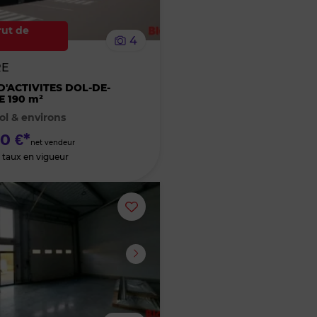
le
rut de
4
bien
RE
des
D'ACTIVITES DOL-DE-
 190 m²
ol & environs
favoris
0 €*
net vendeur
 taux en vigueur
Ajouter
ou
supprimer
le