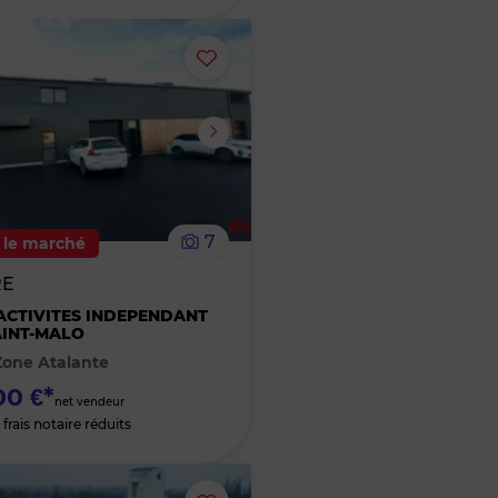
Ajouter
ou
supprimer
le
7
 le marché
bien
RE
des
ACTIVITES INDEPENDANT
AINT-MALO
 Zone Atalante
favoris
0 €*
net vendeur
frais notaire réduits