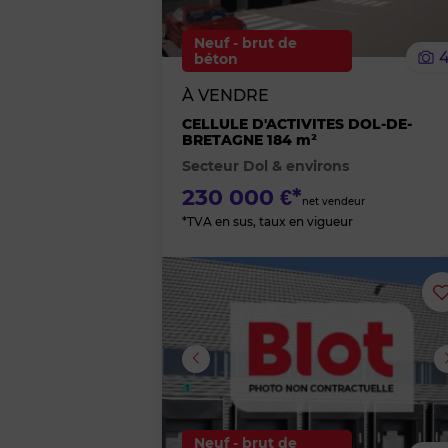
Neuf - brut de
béton
À VENDRE
CELLULE D'ACTIVITES DOL-DE-
BRETAGNE 184 m²
Secteur Dol & environs
230 000 €*
net vendeur
*TVA en sus, taux en vigueur
Image suivante
Neuf - brut de