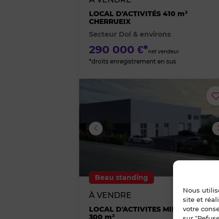
LOCAL D'ACTIVITÉS 410 m²
CHERRUEIX
Secteur Dol & environs
290 000 €*
net vendeur
*droits enregistrement en sus
Image suivante
Beau standing
Nous utili
À VENDRE
site et réa
votre cons
LOCAL D'ACTIVITES MINIAC-MORV
300 m²
sur "Refuse