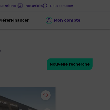
us rejoindre
Nos articles
Nous contacter
 gérer
Financer
Mon compte
S
Nouvelle recherche
Ajouter
ou