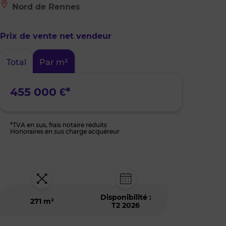
Le
Nord de Rennes
bien
est
situé
Prix de vente net vendeur
à
:
Nord
Total
Par m²
de
Rennes
455 000 €*
*TVA en sus, frais notaire réduits
Honoraires en sus charge acquéreur
Disponibilité :
271 m²
T2 2026