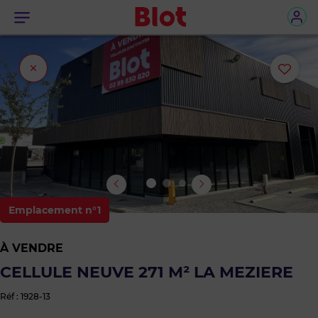
Menu
Fermer
Ajou
l'onglet
ou
sup
le
bie
Emplacement n°1
des
À VENDRE
favo
CELLULE NEUVE 271 M² LA MEZIERE
Réf : 1928-13