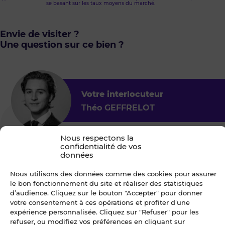
se basant sur les taux moyens du marché.
Envie de visiter ?
Une question sur ce bien ?
Votre interlocuteur
Théo GEFFRELOT
Nous respectons la
Blot Rennes - Entreprise
confidentialité de vos
données
4.9
58
93 avenue Henri Fréville CS 50815
Nous utilisons des données comme des cookies pour assurer
35208 RENNES Cedex 2
le bon fonctionnement du site et réaliser des statistiques
d’audience. Cliquez sur le bouton "Accepter" pour donner
votre consentement à ces opérations et profiter d’une
expérience personnalisée. Cliquez sur "Refuser" pour les
refuser, ou modifiez vos préférences en cliquant sur