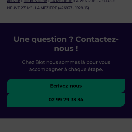
activite
»
Ille-et-Vilaine
»
LA MEZIERE
»
À VENDRE - CELLULE
NEUVE 271 M² - LA MEZIERE (#26837 - 1928-13)
Une question ? Contactez-
nous !
Chez Blot nous sommes là pour vous
accompagner à chaque étape.
Ecrivez-nous
02 99 79 33 34