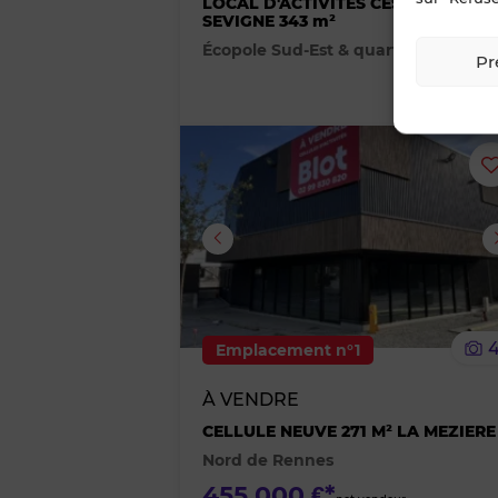
LOCAL D'ACTIVITES CESSON-
SEVIGNE 343 m²
Écopole Sud-Est & quartier Botmel
Pr
Image suivante
Emplacement n°1
À VENDRE
CELLULE NEUVE 271 M² LA MEZIERE
Nord de Rennes
455 000 €*