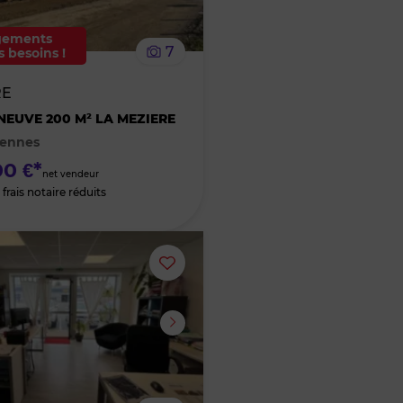
le
ements
7
s besoins !
bien
RE
des
NEUVE 200 M² LA MEZIERE
Rennes
favoris
0 €*
net vendeur
frais notaire réduits
Ajouter
ou
supprimer
le