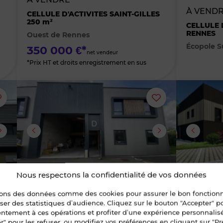
À VENDR
des
des
CELLULE D'ACTIVITES SAINT-GILLES
250 m²
CELLULE 
RENNES
Ouest de Rennes
favoris
favoris
Écopole S
350 000 €*
net vendeur
*Prix HT et droits enregistrement en sus
Ajouter
Ajouter
ou
ou
supprimer
supprimer
le
le
Nous respectons la confidentialité de vos données
8
9
bien
bien
sons des données comme des cookies pour assurer le bon fonctio
À VEND
liser des statistiques d’audience. Cliquez sur le bouton "Accepter" 
À VENDRE / À LOUER
des
des
entement à ces opérations et profiter d’une expérience personnalis
CELLULE 
307 m²
r" pour les refuser, ou modifiez vos préférences en cliquant sur "Pr