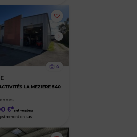
Ajouter
ou
supprimer
le
4
bien
RE
des
ACTIVITÉS LA MEZIERE 540
Rennes
favoris
0 €*
net vendeur
gistrement en sus