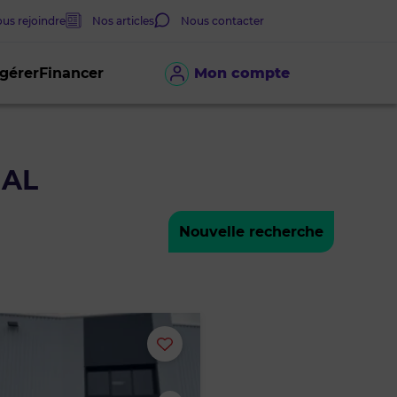
us rejoindre
Nos articles
Nous contacter
 gérer
Financer
Mon compte
IAL
Nouvelle recherche
Ajouter
ou