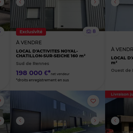
supprimer
supprimer
le
le
3
8
Exclusivité
bien
bien
À VENDRE
À VENDR
des
des
LOCAL D'ACTIVITES NOYAL-
CHATILLON-SUR-SEICHE 160 m²
LOCAL D'
m²
Sud de Rennes
favoris
favoris
Ouest de
198 000 €*
net vendeur
*droits enregistrement en sus
Ajouter
Ajouter
ou
ou
supprimer
supprimer