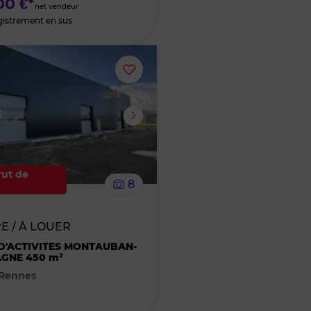
00 €*
net vendeur
gistrement en sus
Ajouter
ou
supprimer
le
rut de
8
bien
E / À LOUER
des
D'ACTIVITES MONTAUBAN-
GNE 450 m²
favoris
 Rennes