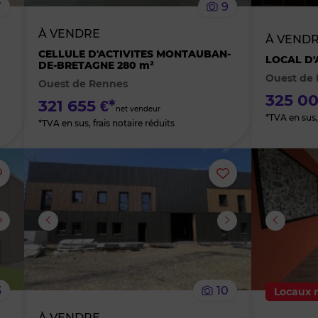
7
9
bien
bien
À VENDRE
À VEND
des
des
CELLULE D'ACTIVITES MONTAUBAN-
LOCAL D'
DE-BRETAGNE 280 m²
Ouest de
Ouest de Rennes
favoris
favoris
325 00
321 655 €*
net vendeur
*TVA en sus,
*TVA en sus, frais notaire réduits
Ajouter
Ajouter
ou
ou
supprimer
supprimer
le
le
3
10
Locaux 
bien
bien
À VENDRE