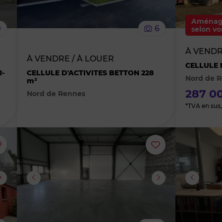
le
le
Aménag
0
6
selon vo
bien
bien
À VEND
À VENDRE / À LOUER
des
des
CELLULE 
R-
CELLULE D'ACTIVITES BETTON 228
Nord de 
m²
favoris
favoris
287 00
Nord de Rennes
*TVA en sus, 
Ajouter
Ajouter
ou
ou
supprimer
supprimer
le
le