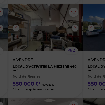
Ajouter
Ajouter
ou
ou
supprimer
supprimer
le
le
8
4
bien
bien
À VENDRE
À VEND
des
des
LOCAL D'ACTIVITES LA MEZIERE 460
LOCAL D'
m²
m²
Nord de Rennes
Nord de 
favoris
favoris
550 000 €*
550 00
net vendeur
*droits enregistrement en sus
*droits enre