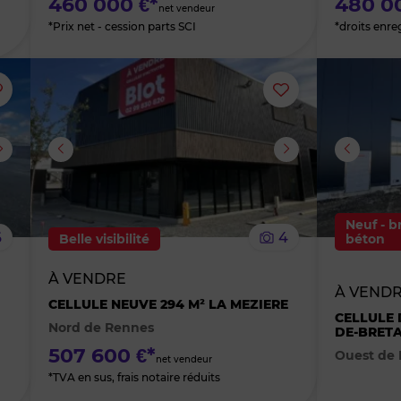
460 000 €*
480 0
net vendeur
*Prix net - cession parts SCI
*droits enre
Ajouter
Ajouter
ou
ou
supprimer
supprimer
le
le
Neuf - b
6
4
Belle visibilité
béton
bien
bien
À VENDRE
À VENDR
des
des
CELLULE NEUVE 294 M² LA MEZIERE
CELLULE 
Nord de Rennes
DE-BRETA
favoris
favoris
507 600 €*
Ouest de
net vendeur
*TVA en sus, frais notaire réduits