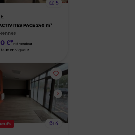
5
bien
RE
des
ACTIVITES PACE 240 m²
 Rennes
favoris
0 €*
net vendeur
 taux en vigueur
Ajouter
ou
supprimer
le
4
neufs
bien