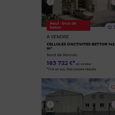
Image suivante
Neuf - brut de
béton
À VENDRE
CELLULES D'ACTIVITES BETTON 142
m²
Nord de Rennes
183 722 €*
net vendeur
*TVA en sus, frais notaire réduits
Image suivante