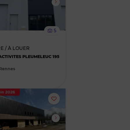
supprimer
le
5
bien
E / À LOUER
des
ACTIVITES PLEUMELEUC 195
favoris
 Rennes
Ajouter
ou
supprimer